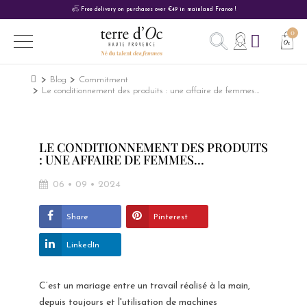
Gift card: The perfect gift idea to delight your loved ones.
Free delivery on purchases over €49 in mainland France !
Blog
Commitment
Le conditionnement des produits : une affaire de femmes…
LE CONDITIONNEMENT DES PRODUITS
: UNE AFFAIRE DE FEMMES…
06 • 09 • 2024
Share
Pinterest
LinkedIn
C’est un mariage entre un travail réalisé à la main,
depuis toujours et l'utilisation de machines