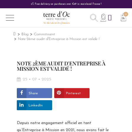
Free delivery on purchases over €49 in mainland France !
Blog
Commitment
Note 2ème audit d'Entreprise à Mission est validé !
NOTE 2ÈME AUDIT D'ENTREPRISE À
MISSION EST VALIDÉ !
25 • 07 • 2025
Share
Pinterest
LinkedIn
Depuis notre engagement officiel en tant
qu’Entreprise à Mission en 2021, nous avons fait le