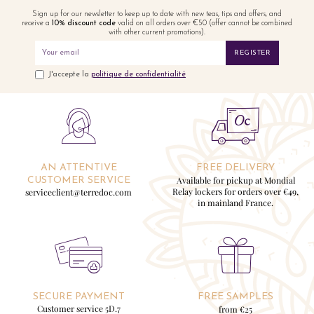
Sign up for our newsletter to keep up to date with new teas, tips and offers, and
receive a
10% discount code
valid on all orders over €50 (offer cannot be combined
with other current promotions).
REGISTER
J'accepte la
politique de confidentialité
AN ATTENTIVE
FREE DELIVERY
Available for pickup at Mondial
CUSTOMER SERVICE
Relay lockers for orders over €49,
serviceclient@terredoc.com
in mainland France.
SECURE PAYMENT
FREE SAMPLES
Customer service 5D.7
from €25