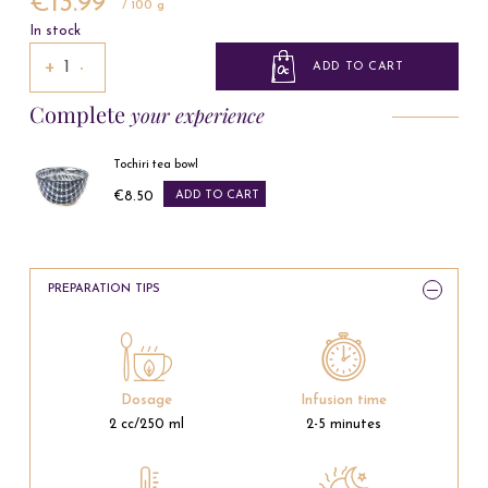
€13.99
/ 100 g
In stock
+
−
ADD TO CART
Complete
your experience
Tochiri tea bowl
€8.50
ADD TO CART
Price
PREPARATION TIPS
Dosage
Infusion time
2 cc/250 ml
2-5 minutes