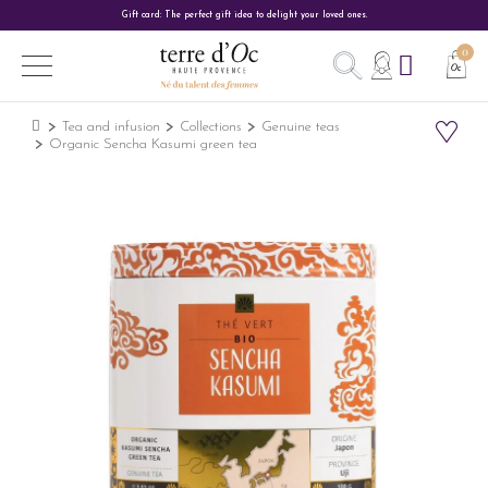
Gift card: The perfect gift idea to delight your loved ones.
Tea and infusion
Collections
Genuine teas
Organic Sencha Kasumi green tea