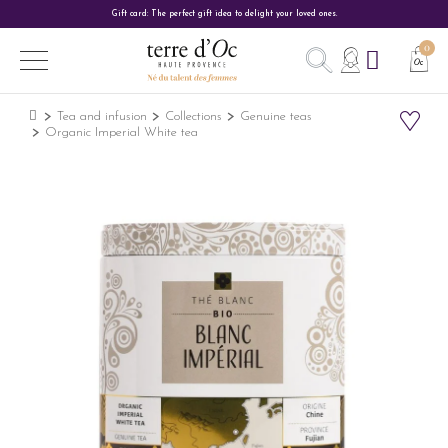
Gift card: The perfect gift idea to delight your loved ones.
Tea and infusion
Collections
Genuine teas
Organic Imperial White tea