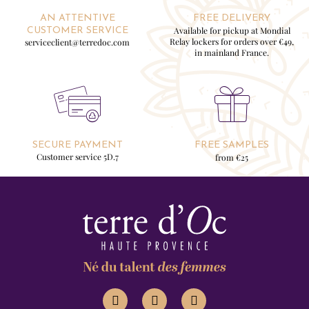
AN ATTENTIVE
FREE DELIVERY
Available for pickup at Mondial
CUSTOMER SERVICE
Relay lockers for orders over €49,
serviceclient@terredoc.com
in mainland France.
SECURE PAYMENT
FREE SAMPLES
Customer service 5D.7
from €25