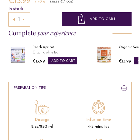
€13.99
/ 40 g
(32,35 € / 100g)
In stock
+
−
ADD TO CART
Complete
your experience
a
Peach Apricot
Organic Senc
Organic white tea
€13.99
ADD TO CART
€13.99
A
Price
Price
PREPARATION TIPS
Dosage
Infusion time
2 cc/250 ml
4-5 minutes