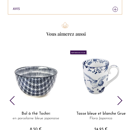
AVIS
Vous aimerez aussi
RUPTURE DE STOCK
Bol à thé Tochiri
Tasse bleue et blanche Grue
en porcelaine bleue japonaise
Flora Japonica
8,50 €
24,95 €