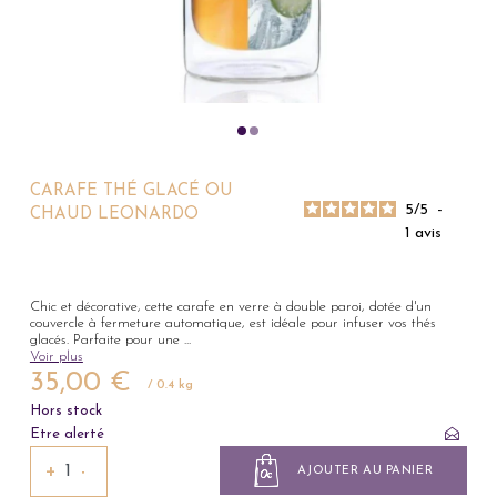
CARAFE THÉ GLACÉ OU
5
/
5
-
CHAUD LEONARDO
1
avis
Chic et décorative, cette carafe en verre à double paroi, dotée d'un
couvercle à fermeture automatique, est idéale pour infuser vos thés
glacés. Parfaite pour une
...
Voir plus
35,00 €
/ 0.4 kg
Hors stock
Etre alerté
+
−
AJOUTER AU PANIER