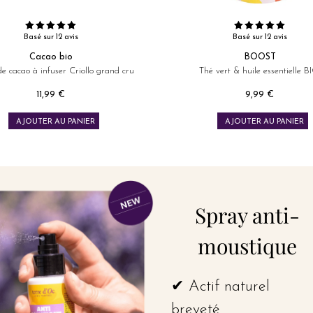
Basé sur 12 avis
Basé sur 12 avis
Cacao bio
BOOST
de cacao à infuser Criollo grand cru
Thé vert & huile essentielle B
11,99 €
9,99 €
Prix
Prix
AJOUTER AU PANIER
AJOUTER AU PANIER
Spray anti-
moustique
✔ Actif naturel
breveté