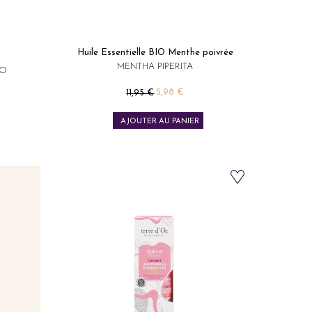
Huile Essentielle BIO Menthe poivrée
MENTHA PIPERITA​
IO
Prix de base
5,98 €
11,95 €
Prix
AJOUTER AU PANIER