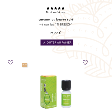
Basé sur 14 avis
caramel au beurre salé
thé noir bio "TI BREIZH"
12,99 €
Prix
AJOUTER AU PANIER
-50%