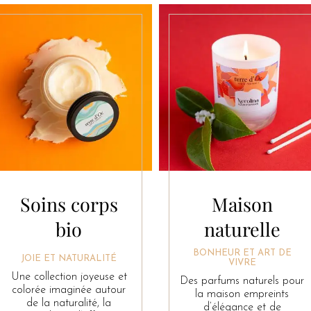
Soins corps
Maison
bio
naturelle
BONHEUR ET ART DE
JOIE ET NATURALITÉ
VIVRE
Une collection joyeuse et
Des parfums naturels pour
colorée imaginée autour
la maison empreints
de la naturalité, la
d’élégance et de