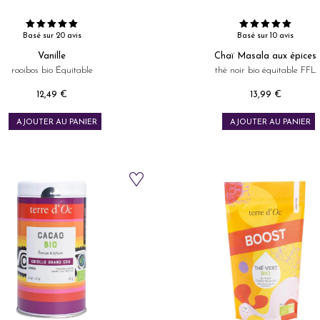
Basé sur 20 avis
Basé sur 10 avis
Vanille
Chaï Masala aux épices
rooibos bio Équitable
thé noir bio équitable FFL
12,49 €
13,99 €
Prix
Prix
AJOUTER AU PANIER
AJOUTER AU PANIER