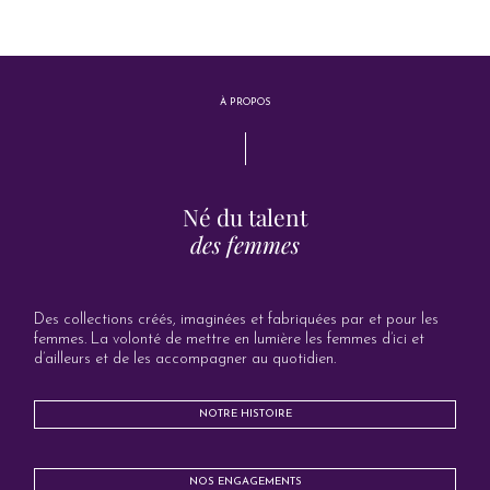
À PROPOS
Né du talent
des femmes
Des collections créés, imaginées et fabriquées par et pour les
femmes. La volonté de mettre en lumière les femmes d’ici et
d’ailleurs et de les accompagner au quotidien.
NOTRE HISTOIRE
NOS ENGAGEMENTS