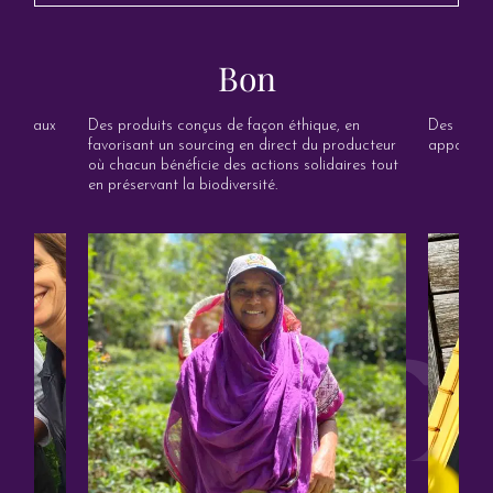
Bon
orité aux
Des produits conçus de façon éthique, en
Des gamme
100%
favorisant un sourcing en direct du producteur
apportent
où chacun bénéficie des actions solidaires tout
en préservant la biodiversité.