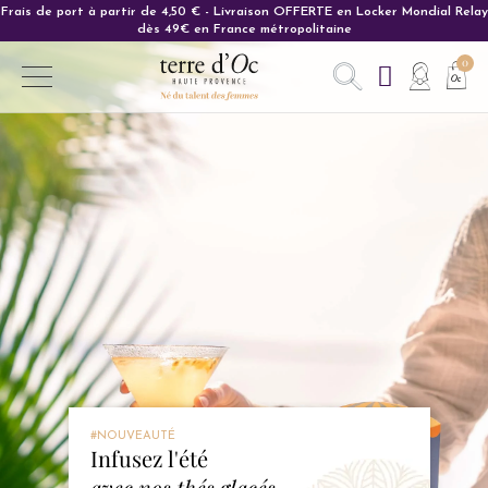
Carte cadeau : L'idée cadeau parfaite pour ravir vos proches.
#NOUVEAUTÉ
Infusez l'été
avec nos thés glacés