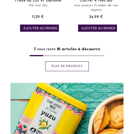
Fraise du Lot et Garonne
Coffret 4 thés bio
thé noir bio
aux saveurs fruitées de nos
régions
11,29 €
24,99 €
Prix
Prix
AJOUTER AU PANIER
AJOUTER AU PANIER
Il vous reste
81
articles à découvrir
PLUS DE PRODUITS