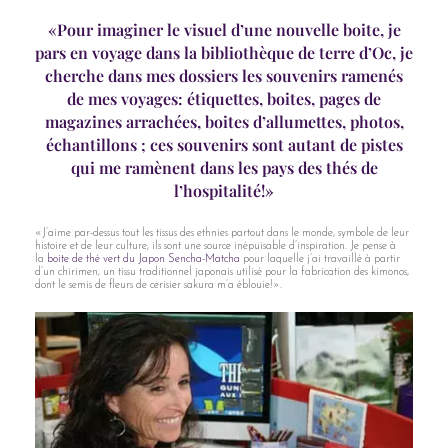
«Pour imaginer le visuel d’une nouvelle boite, je
pars en voyage dans la bibliothèque de terre d’Oc, je
cherche dans mes dossiers les souvenirs ramenés
de mes voyages: étiquettes, boites, pages de
magazines arrachées, boites d’allumettes, photos,
échantillons ; ces souvenirs sont autant de pistes
qui me ramènent dans les pays des
thés de
l’hospitalité
!»
«J’aime par-dessus tout les tissus des ethnies partout dans le monde, symbole de leur
histoire et de leur culture, ils sont une source inépuisable d’inspiration. Je pense à
la
boite de thé vert du Japon Sencha-Matcha
pour laquelle j’ai travaillé à partir
d’un chirimen, un tissu traditionnel japonais utilisé pour la fabrication des kimonos,
dont le semis de fleurs de cerisier sakura m’a éblouie!».