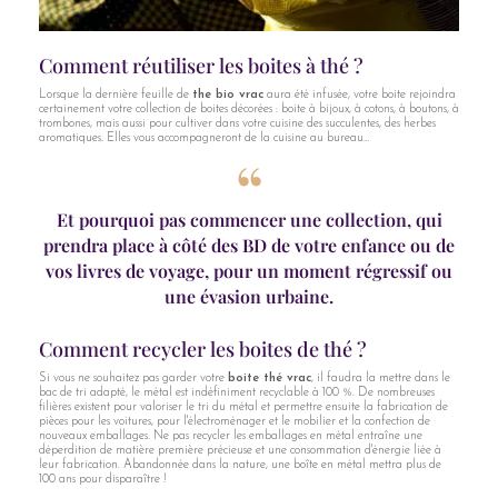
Comment réutiliser les boites à thé ?
Lorsque la dernière feuille de
the bio vrac
aura été infusée, votre boite rejoindra
certainement votre collection de boites décorées : boite à bijoux, à cotons, à boutons, à
trombones, mais aussi pour cultiver dans votre cuisine des succulentes, des herbes
aromatiques. Elles vous accompagneront de la cuisine au bureau…
Et pourquoi pas commencer une collection, qui
prendra place à côté des BD de votre enfance ou de
vos livres de voyage, pour un moment régressif ou
une évasion urbaine.
Comment recycler les boites de thé ?
Si vous ne souhaitez pas garder votre
boite thé vrac
, il faudra la mettre dans le
bac de tri adapté, le métal est indéfiniment recyclable à 100 %. De nombreuses
filières existent pour valoriser le tri du métal et permettre ensuite la fabrication de
pièces pour les voitures, pour l'électroménager et le mobilier et la confection de
nouveaux emballages. Ne pas recycler les emballages en métal entraîne une
déperdition de matière première précieuse et une consommation d'énergie liée à
leur fabrication. Abandonnée dans la nature, une boîte en métal mettra plus de
100 ans pour disparaître !