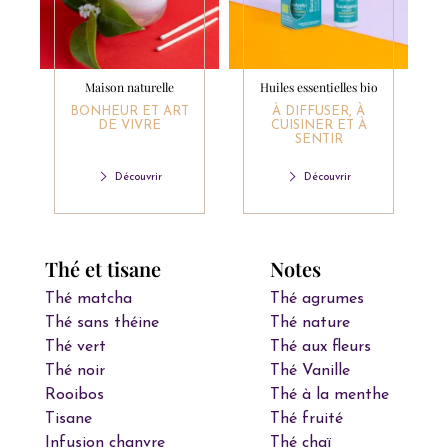
Maison naturelle
Huiles essentielles bio
BONHEUR ET ART
À DIFFUSER, À
DE VIVRE
CUISINER ET À
SENTIR
Découvrir
Découvrir
Thé et tisane
Notes
Thé matcha
Thé agrumes
Thé sans théine
Thé nature
Thé vert
Thé aux fleurs
Thé noir
Thé Vanille
Rooibos
Thé à la menthe
Tisane
Thé fruité
Infusion chanvre
Thé chaï