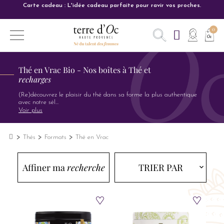
Carte cadeau : L'idée cadeau parfaite pour ravir vos proches.
Thé en Vrac Bio - Nos boîtes à Thé et
recharges
(Re)découvrez le plaisir du thé dans sa forme la plus authentique
avec notre sél
...
Voir plus
Thés
Formats
Thé en Vrac
Affiner ma
recherche
TRIER PAR
expand_more
expand_more