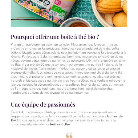
Pourquoi offrir une boîte à thé bio ?
Plus qu’un contenant, un objet, un collector. Nous avons tous le souvenir de ces
maisons d’enfance, où les précieuses friandises nous attendaient dans des belles
boites à biscuits. Leurs décors colorés nous invitaient au voyage, à la découverte, à la
rêverie. Parfois, au gré des transmissions familiales, nous avons retrouvé un de ces
trésors, devenu dépositaire de nos lettres, de nos secrets. Dès notre première collection
de thés, il y a près de 20 ans, le contenant est devenu une part de l’histoire, de la
magie et du plaisir. Notre enfant intérieur s’est souvenu de ces boites colorées et
presque éternelles. C’est ainsi que nous avons immédiatement choisi des boite thé
vrac métal qui préserveraient hermétiquement les saveurs, les odeurs et arômes
naturels et biologiques de nos thé bio vrac. Pour le décor, nous voulions retrouver la
joie des voyages, la découvertes des autres cultures. Inspirés des cultures du monde,
de l’art populaire, des traditions, nos graphismes font l’objet de recherches
nombreuses au cours de nos voyages et de nos rencontres.
Une équipe de passionnés
En 2004, une jeune graphiste, passionnée de nature et de voyages est venue
frapper à notre porte, nous lui avons aussitôt confié la création de nos
boites de
thé
! 15 ans après, elle est devenue une graphiste émérite et crée toujours les
graphismes et visuels de nos
boites à thé
: