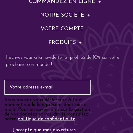
COMMANDEZ EN LIGNE
NOTRE SOCIÉTÉ
VOTRE COMPTE
PRODUITS
Inscrivez vous à la newsletter et profitez de 10% sur votre
prochaine commande !
Email
Vous pouvez vous désinscrire à tout
moment via le lien présent dans nos e-
mails. Pour en savoir plus sur la gestion
de vos données et vos droits, consultez
notre
politique de confidentialité
.
Analyse email
J'accepte que mes ouvertures