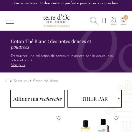
Carte cadeau : L'idée cadeau parfaite pour ravir vos proches.
Coton Thé Blanc : des notes douces et
poudrées
Découvrez une collection de senteurs inspirées par la douceur du
coton et la dél
...
Voir plus
Senteurs
Coton thé blanc
Affiner ma
recherche
TRIER PAR
expand_more
expand_more