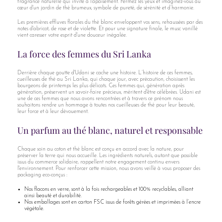
fragrance naturelle qui invite à l'apaisement. Fermez les yeux et imaginez-vous au
cœur d'un jardin de thé brumeux, symbole de pureté, de sérénité et d’harmonie.
Les premières effluves florales du thé blanc enveloppent vos sens, rehaussées par des
notes d'abricot, de rose et de violette. Et pour une signature finale, le musc vanillé
vient caresser votre esprit d'une douceur inégalée.
La force des femmes du Sri Lanka
Derrière chaque goutte d'Udani se cache une histoire. L’histoire de ces femmes,
cueilleuses de thé au Sri Lanka, qui chaque jour, avec précaution, choisissent les
bourgeons de printemps les plus délicats. Ces femmes qui, génération après
génération, préservent un savoir-faire précieux, méritent d'être célébrées. Udani est
une de ces femmes que nous avons rencontrées et à travers ce prénom nous
souhaitons rendre un hommage à toutes nos cueilleuses de thé pour leur beauté,
leur force et à leur dévouement.
Un parfum au thé blanc, naturel et responsable
Chaque soin au coton et thé blanc est conçu en accord avec la nature, pour
préserver la terre qui nous accueille. Les ingrédients naturels, autant que possible
issus du commerce solidaire, rappellent notre engagement continu envers
l'environnement. Pour renforcer cette mission, nous avons veillé à vous proposer des
packaging eco-conçus :
Nos flacons en verre, sont à la fois rechargeables et 100% recyclables, alliant
ainsi beauté et durabilité.
Nos emballages sont en carton FSC issus de forêts gérées et imprimées à l’encre
végétale.