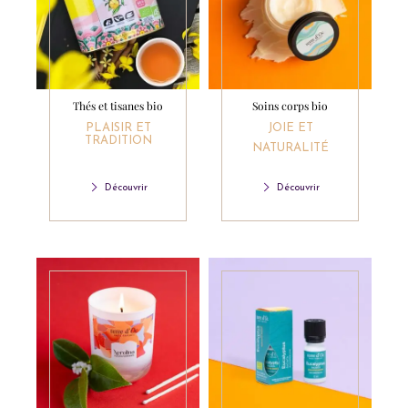
Thés et tisanes bio
Soins corps bio
PLAISIR ET
JOIE ET
TRADITION
NATURALITÉ
Découvrir
Découvrir