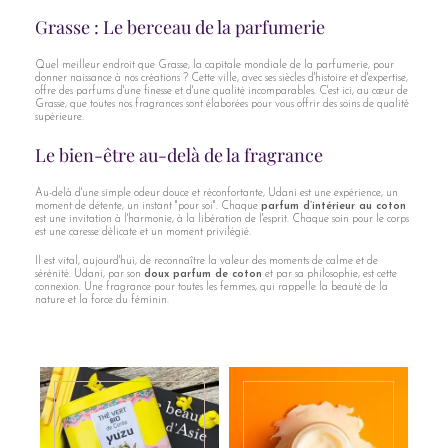
Grasse : Le berceau de la parfumerie
Quel meilleur endroit que Grasse, la capitale mondiale de la parfumerie, pour
donner naissance à nos créations ? Cette ville, avec ses siècles d'histoire et d'expertise,
offre des parfums d'une finesse et d'une qualité incomparables. C'est ici, au cœur de
Grasse, que toutes nos fragrances sont élaborées pour vous offrir des soins de qualité
supérieure.
Le bien-être au-delà de la fragrance
Au-delà d'une simple odeur douce et réconfortante, Udani est une expérience, un
moment de détente, un instant "pour soi". Chaque
parfum d’intérieur au coton
est une invitation à l'harmonie, à la libération de l'esprit. Chaque soin pour le corps
est une caresse délicate et un moment privilégié.
Il est vital, aujourd'hui, de reconnaître la valeur des moments de calme et de
sérénité. Udani, par son
doux parfum de coton
et par sa philosophie, est cette
connexion. Une fragrance pour toutes les femmes, qui rappelle la beauté de la
nature et la force du féminin.