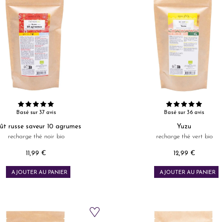
Basé sur 37 avis
Basé sur 36 avis
ût russe saveur 10 agrumes
Yuzu
recharge thé noir bio
recharge thé vert bio
11,99 €
12,99 €
Prix
Prix
AJOUTER AU PANIER
AJOUTER AU PANIER