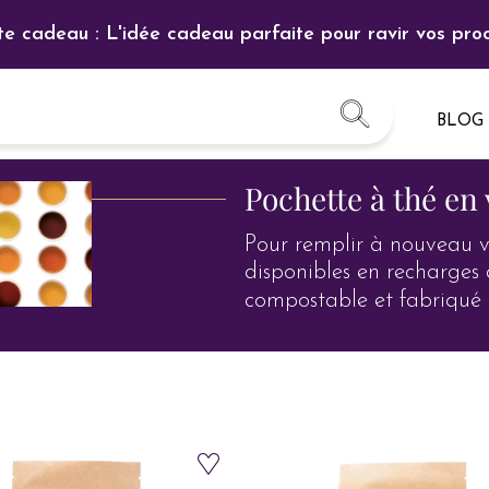
te cadeau : L'idée cadeau parfaite pour ravir vos proc
BLOG
Pochette à thé en
Pour remplir à nouveau vo
disponibles en recharges
compostable et fabriqué 