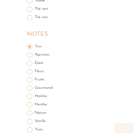
Tisane
Thé vert
Thé noir
NOTES
Tous
Agrumes
Épicé
Fleuri
Fruité
Gourmand
Matcha
Menthe
Nature
Vanille
Yuzu