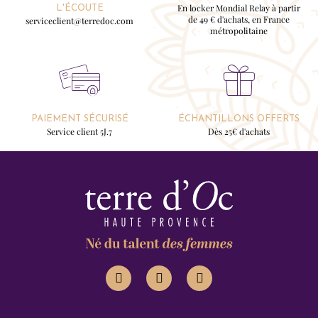
En locker Mondial Relay à partir
L'ÉCOUTE
de 49 € d'achats, en France
serviceclient@terredoc.com
métropolitaine
PAIEMENT SÉCURISÉ
ÉCHANTILLONS OFFERTS
Service client 5J.7
Dès 25€ d'achats