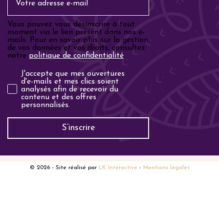
Vous pouvez vous désinscrire à tout
moment via le lien présent dans nos e-
mails. Pour en savoir plus sur la gestion
de vos données et vos droits, consultez
notre
politique de confidentialité
.
Analyse email
J'accepte que mes ouvertures
d'e-mails et mes clics soient
analysés afin de recevoir du
contenu et des offres
personnalisés.
S’inscrire
© 2026
- Site réalisé par
LK Interactive
-
Mentions légales