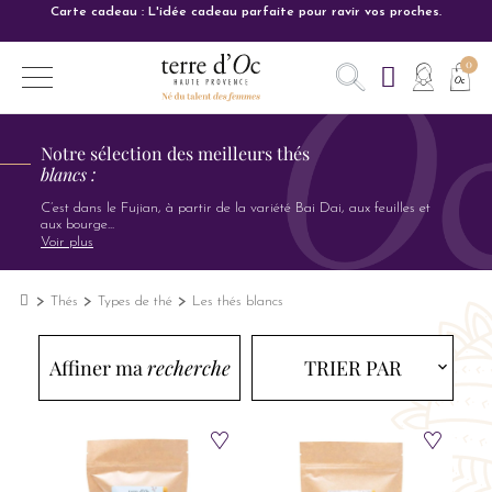
Carte cadeau : L'idée cadeau parfaite pour ravir vos proches.
Notre sélection des meilleurs thés
blancs :
C’est dans le Fujian, à partir de la variété Bai Dai, aux feuilles et
aux bourge
...
Voir plus
Thés
Types de thé
Les thés blancs
Affiner ma
recherche
TRIER PAR
expand_more
expand_more