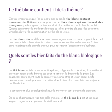
Le thé blanc contient-il de la théine ?
Contrairement à ce que l’on a longtemps pensé, le
thé blanc contient
beaucoup de théine
et encore plus pour les
thés blancs qui contiennent des
bourgeons
; le bourgeon contient en effet plus de théine que la feuille de thé !
Quand consommer le thé blanc biologique : il est préférable, pour les personnes
sensibles, d’éviter la consommation de thé blanc le soir.
Le
thé blanc bio
est délicieux pour accompagner les repas ou servi glacé l’été, c’est
une boisson très rafraichissante qui est consommée traditionnellement en Chine
dans les périodes de grande chaleur pour rafraichir l’organisme et s’hydrater.
Quels sont les bienfaits du thé blanc biologique
?
Le
thé blanc
est très riches en antioxydants, polyphénols, catéchines, flavonoïdes et
autres principes actifs, bénéfiques pour la santé et la beauté de la peau. Les
bourgeons contiennent toute l’énergie vitale concentrée et les principes actifs
nécessaires au développement du théier et sont bien plus concentrés que les jeunes
feuilles de thé.
Ils contiennent plus de polyphénols que le thé vert et sont gorgées de bienfaits.
Dans la pharmacopée traditionnelle chinoise, le
thé blanc bio
est utilisé pour
soigner l’organisme et prévenir le vieillissement.