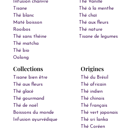
Infusion chanvre
Thé Vanille
Tisane
Thé à la menthe
Thé blanc
Thé chaï
Maté boisson
Thé aux fleurs
Rooibos
Thé nature
Thé sans théine
Tisane de legumes
Thé matcha
Thé bio
Oolong
Collections
Origines
Tisane bien être
Thé du Brésil
Thé aux fleurs
Thé africain
Thé glacé
Thé indien
Thé gourmand
Thé chinois
Thé de noël
Thé français
Boissons du monde
Thé vert japonais
Infusion ayurvédique
Thé sri lanka
Thé Coréen