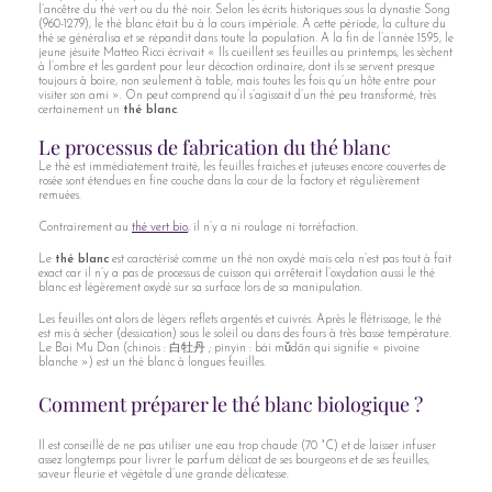
l’ancêtre du thé vert ou du thé noir. Selon les écrits historiques sous la dynastie Song
(960-1279), le thé blanc était bu à la cours impériale. A cette période, la culture du
thé se généralisa et se répandit dans toute la population. A la fin de l’année 1595, le
jeune jésuite Matteo Ricci écrivait « Ils cueillent ses feuilles au printemps, les sèchent
à l’ombre et les gardent pour leur décoction ordinaire, dont ils se servent presque
toujours à boire, non seulement à table, mais toutes les fois qu’un hôte entre pour
visiter son ami ». On peut comprend qu’il s’agissait d’un thé peu transformé, très
certainement un
thé blanc
.
Le processus de fabrication du thé blanc
Le thé est immédiatement traité, les feuilles fraiches et juteuses encore couvertes de
rosée sont étendues en fine couche dans la cour de la factory et régulièrement
remuées.
Contrairement au
thé vert bio
, il n’y a ni roulage ni torréfaction.
Le
thé blanc
est caractérisé comme un thé non oxydé mais cela n’est pas tout à fait
exact car il n’y a pas de processus de cuisson qui arrêterait l’oxydation aussi le thé
blanc est légèrement oxydé sur sa surface lors de sa manipulation.
Les feuilles ont alors de légers reflets argentés et cuivrés. Après le flétrissage, le thé
est mis à sécher (dessication) sous le soleil ou dans des fours à très basse température.
Le Bai Mu Dan (chinois : 白牡丹 ; pinyin : bái mǔdān qui signifie « pivoine
blanche ») est un thé blanc à longues feuilles.
Comment préparer le thé blanc biologique ?
Il est conseillé de ne pas utiliser une eau trop chaude (70 °C) et de laisser infuser
assez longtemps pour livrer le parfum délicat de ses bourgeons et de ses feuilles,
saveur fleurie et végétale d’une grande délicatesse.