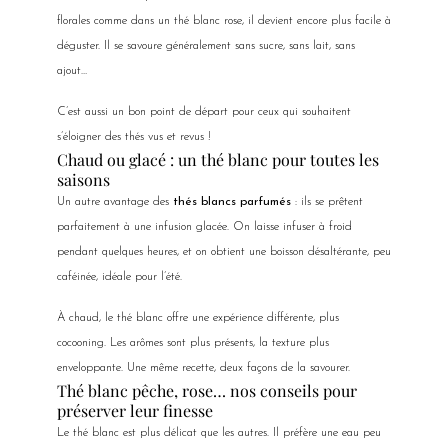
florales comme dans un thé blanc rose, il devient encore plus facile à
déguster. Il se savoure généralement sans sucre, sans lait, sans
ajout…
C’est aussi un bon point de départ pour ceux qui souhaitent
s’éloigner des thés vus et revus !
Chaud ou glacé : un thé blanc pour toutes les
saisons
Un autre avantage des
thés blancs parfumés
: ils se prêtent
parfaitement à une infusion glacée. On laisse infuser à froid
pendant quelques heures, et on obtient une boisson désaltérante, peu
caféinée, idéale pour l’été.
À chaud, le thé blanc offre une expérience différente, plus
cocooning. Les arômes sont plus présents, la texture plus
enveloppante. Une même recette, deux façons de la savourer.
Thé blanc pêche, rose… nos conseils pour
préserver leur finesse
Le thé blanc est plus délicat que les autres. Il préfère une eau peu