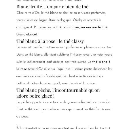
boit calmement et qui invite à faire une pause.
Blanc, fruité… on parle bien de thé
Chez terre d’Oc, le thé blanc se décline en infusions parfumées,
toutes issues de l’agriculture biologique. Quelques recettes se
distinguent. Par exemple, le
thé blanc rose, ou encore le thé
blanc abricot
.
Thé blanc à la rose : le thé classy
La rose est une fleur naturellement parfumée et pleine de caractère.
Dans ce thé blanc, elle vient sublimer l’infusion avec une note florale
subtile, délicatement parfumée et pas trop sucrée. Le
thé blanc à
la rose
terre d’Oc mise sur l’équilibre. Il séduit particulièrement les
amateurs de saveurs florales qui cherchent à sortir des sentiers
battus. À boire chaud ou glacé, selon l’envie et la saison.
Thé blanc pêche, l'incontournable qu'on
adore boire glacé !
La pêche apporte ici une touche de gourmandise, mais sans excès.
C’est le thé idéal pour celles et ceux qui aiment les thés fruités avec
du peps.
À la dégustation, on retrouve une texture douce en bouche. Un
thé