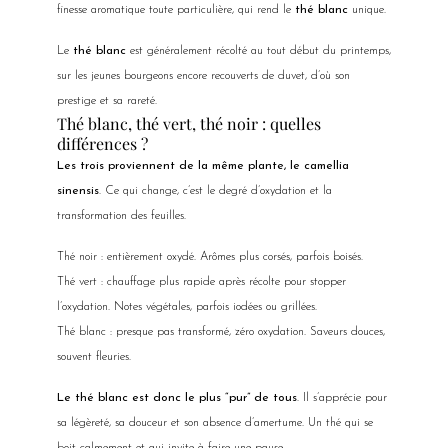
finesse aromatique toute particulière, qui rend le
thé blanc
unique.
Le
thé blanc
est généralement récolté au tout début du printemps,
sur les jeunes bourgeons encore recouverts de duvet, d’où son
prestige et sa rareté.
Thé blanc, thé vert, thé noir : quelles
différences ?
Les trois proviennent de la même plante, le camellia
sinensis
. Ce qui change, c’est le degré d’oxydation et la
transformation des feuilles.
Thé noir : entièrement oxydé. Arômes plus corsés, parfois boisés.
Thé vert : chauffage plus rapide après récolte pour stopper
l’oxydation. Notes végétales, parfois iodées ou grillées.
Thé blanc : presque pas transformé, zéro oxydation. Saveurs douces,
souvent fleuries.
Le thé blanc est donc le plus “pur” de tous
. Il s’apprécie pour
sa légèreté, sa douceur et son absence d’amertume. Un thé qui se