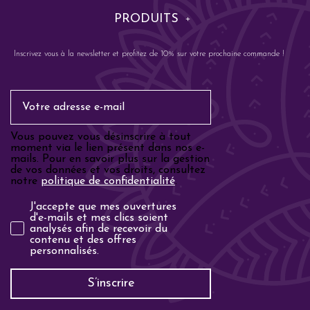
PRODUITS
Inscrivez vous à la newsletter et profitez de 10% sur votre prochaine commande !
Email
Vous pouvez vous désinscrire à tout
moment via le lien présent dans nos e-
mails. Pour en savoir plus sur la gestion
de vos données et vos droits, consultez
notre
politique de confidentialité
.
Analyse email
J'accepte que mes ouvertures
d'e-mails et mes clics soient
analysés afin de recevoir du
contenu et des offres
personnalisés.
S’inscrire