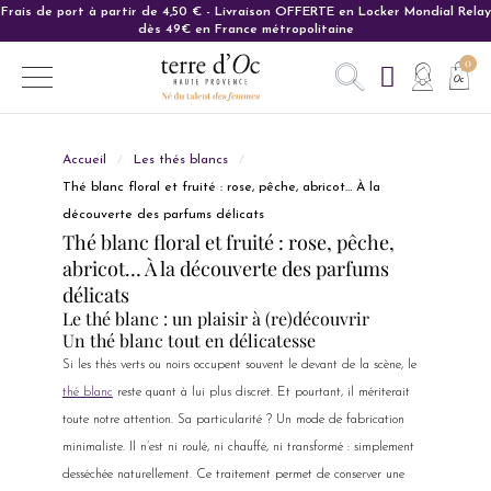
Frais de port à partir de 4,50 € - Livraison OFFERTE en Locker Mondial Relay
Carte cadeau : L'idée cadeau parfaite pour ravir vos proches.
dès 49€ en France métropolitaine
Accueil
Les thés blancs
Thé blanc floral et fruité : rose, pêche, abricot… À la
découverte des parfums délicats
Thé blanc floral et fruité : rose, pêche,
abricot… À la découverte des parfums
délicats
Le thé blanc : un plaisir à (re)découvrir
Un thé blanc tout en délicatesse
Si les thés verts ou noirs occupent souvent le devant de la scène, le
thé blanc
reste quant à lui plus discret. Et pourtant, il mériterait
toute notre attention. Sa particularité ? Un mode de fabrication
minimaliste. Il n’est ni roulé, ni chauffé, ni transformé : simplement
desséchée naturellement. Ce traitement permet de conserver une