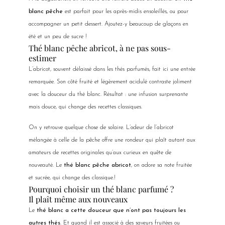
blanc pêche
est parfait pour les après-midis ensoleillés, ou pour
accompagner un petit dessert. Ajoutez-y beaucoup de glaçons en
été et un peu de sucre !
Thé blanc pêche abricot, à ne pas sous-
estimer
L’abricot, souvent délaissé dans les thés parfumés, fait ici une entrée
remarquée. Son côté fruité et légèrement acidulé contraste joliment
avec la douceur du thé blanc. Résultat : une infusion surprenante
mais douce, qui change des recettes classiques.
On y retrouve quelque chose de solaire. L’odeur de l’abricot
mélangée à celle de la pêche offre une rondeur qui plaît autant aux
amateurs de recettes originales qu’aux curieux en quête de
nouveauté. Le
thé blanc pêche abricot
, on adore sa note fruitée
et sucrée, qui change des classique.!
Pourquoi choisir un thé blanc parfumé ?
Il plaît même aux nouveaux
Le
thé blanc a cette douceur que n’ont pas toujours les
autres thés
. Et quand il est associé à des saveurs fruitées ou