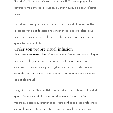
“healthy” (42 sachets thés verts & tisanes BIO) accompagne les
différents moments de la journée, du matin jusqu’au début d’après-
midi.
Le thé vert bio apporte une stimulation douce et durable, soutient
la concentration et favorise une sensation de légèreté. Idéal pour
rester actif sans nervosité, il s’intègre facilement dans une routine
quotidienne équilibrée.
Créer son propre rituel infusion
Bien choisir sa
tisane bio
, c’est avant tout écouter ses envies. À quel
moment de la journée va-t-elle s’inviter ? Le matin pour bien
démarrer, après le repas pour digérer, en fin de journée pour se
détendre, ou simplement pour le plaisir de boire quelque chose de
bon et de chaud.
Le goût joue un rôle essentiel. Une infusion n’aura de véritable effet
que si l’on a envie de la boire régulièrement. Notes fruitées,
végétales, épicées ou aromatiques : faire confiance à ses préférences
est la clé pour installer un rituel durable. Pour les amateurs de