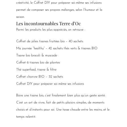
créativité, le Coffret DIY pour préparer soi-même ses infusions
permet de composer ses propres mélanges, selon l’humeur et la
saison.
Les incontournables Terre d’Oc
Parmi les produits les plus appréciés, on retrouve :
Coffret de jolies tisanes fruitées bio – 40 sachets
Ma journée “healthy” – 42 sachets thés verts & tisanes BIO
Tisane bio brocoli & muscade
Coffret 6 tisanes bio de plantes
Thé superfood, tisane & filtre
Coffret chanvre BIO – 32 sachets
Coffret DIY pour préparer soi-même ses infusions
Boire une tisane bio, c’est finalement bien plus qu’un geste santé.
C’est un art de vivre, fait de petits plaisirs simples, de moments
choisis et d’instants pour soi. Une tasse chaude entre les mains, et le
temps ralentit.