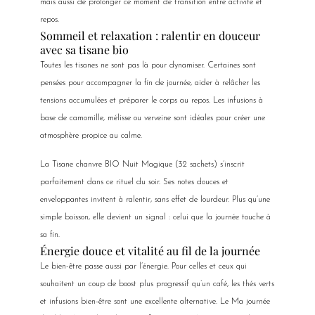
mais aussi de prolonger ce moment de transition entre activité et
repos.
Sommeil et relaxation : ralentir en douceur
avec sa tisane bio
Toutes les tisanes ne sont pas là pour dynamiser. Certaines sont
pensées pour accompagner la fin de journée, aider à relâcher les
tensions accumulées et préparer le corps au repos. Les infusions à
base de camomille, mélisse ou verveine sont idéales pour créer une
atmosphère propice au calme.
La Tisane chanvre BIO Nuit Magique (32 sachets) s’inscrit
parfaitement dans ce rituel du soir. Ses notes douces et
enveloppantes invitent à ralentir, sans effet de lourdeur. Plus qu’une
simple boisson, elle devient un signal : celui que la journée touche à
sa fin.
Énergie douce et vitalité au fil de la journée
Le bien-être passe aussi par l’énergie. Pour celles et ceux qui
souhaitent un coup de boost plus progressif qu’un café, les thés verts
et infusions bien-être sont une excellente alternative. Le Ma journée