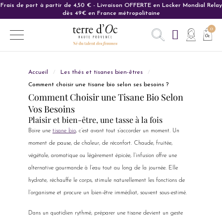
Frais de port à partir de 4,50 € - Livraison OFFERTE en Locker Mondial Relay
Carte cadeau : L'idée cadeau parfaite pour ravir vos proches.
dès 49€ en France métropolitaine
Accueil
Les thés et tisanes bien-êtres
Comment choisir une tisane bio selon ses besoins ?
Comment Choisir une Tisane Bio Selon
Vos Besoins
Plaisir et bien-être, une tasse à la fois
Boire une
tisane bio
, c’est avant tout s’accorder un moment. Un
moment de pause, de chaleur, de réconfort. Chaude, fruitée,
végétale, aromatique ou légèrement épicée, l’infusion offre une
alternative gourmande à l’eau tout au long de la journée. Elle
hydrate, réchauffe le corps, stimule naturellement les fonctions de
l’organisme et procure un bien-être immédiat, souvent sous-estimé.
Dans un quotidien rythmé, préparer une tisane devient un geste