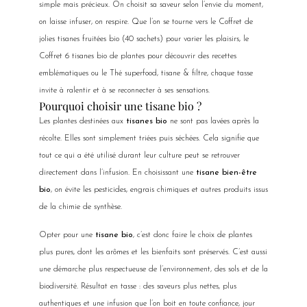
simple mais précieux. On choisit sa saveur selon l’envie du moment,
on laisse infuser, on respire. Que l’on se tourne vers le Coffret de
jolies tisanes fruitées bio (40 sachets) pour varier les plaisirs, le
Coffret 6 tisanes bio de plantes pour découvrir des recettes
emblématiques ou le Thé superfood, tisane & filtre, chaque tasse
invite à ralentir et à se reconnecter à ses sensations.
Pourquoi choisir une tisane bio ?
Les plantes destinées aux
tisanes bio
ne sont pas lavées après la
récolte. Elles sont simplement triées puis séchées. Cela signifie que
tout ce qui a été utilisé durant leur culture peut se retrouver
directement dans l’infusion. En choisissant une
tisane bien-être
bio
, on évite les pesticides, engrais chimiques et autres produits issus
de la chimie de synthèse.
Opter pour une
tisane bio
, c’est donc faire le choix de plantes
plus pures, dont les arômes et les bienfaits sont préservés. C’est aussi
une démarche plus respectueuse de l’environnement, des sols et de la
biodiversité. Résultat en tasse : des saveurs plus nettes, plus
authentiques et une infusion que l’on boit en toute confiance, jour