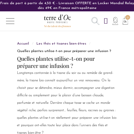
Frais de port à partir de 4,50 € - Livraison OFFERTE en Locker Mondial Relay
Carte cadeau : L'idée cadeau parfaite pour ravir vos proches.
dès 49€ en France métropolitaine
Accueil
Les thés et tisanes bien-êtres
Quelles plantes utilise-t-on pour préparer une infusion ?
Quelles plantes utilise-t-on pour
préparer une infusion ?
Longtemps cantonnée à la tisane du soir ou au remède de grand-
mère, la tisane bio connaît aujourd’hui un vrai renouveau. On la
choisit pour se détendre, mieux dormir, accompagner une digestion
difficile ou simplement pour le plaisir d’une boisson chaude,
parfumée et naturelle. Derrière chaque tasse se cache un monde
végétal riche, parfois surprenant… feuilles, fleurs, racines ou graines :
quelles plantes utilise-t-on réellement pour préparer une infusion bio
et pourquoi ont-elles toute leur place dans l’univers des thés et
tisanes bien-être ?