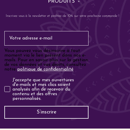
PRODUITS
Inscrivez vous à la newsletter et profitez de 10% sur votre prochaine commande !
Email
Vous pouvez vous désinscrire à tout
moment via le lien présent dans nos e-
mails. Pour en savoir plus sur la gestion
de vos données et vos droits, consultez
notre
politique de confidentialité
.
Analyse email
J'accepte que mes ouvertures
d'e-mails et mes clics soient
analysés afin de recevoir du
contenu et des offres
personnalisés.
S’inscrire