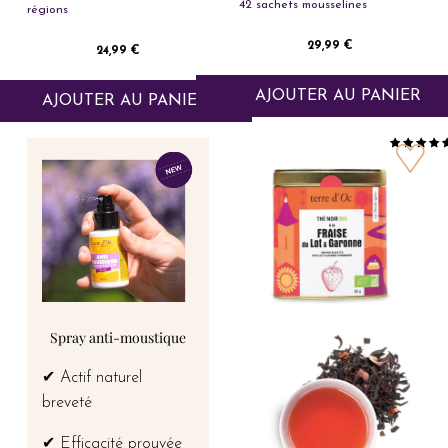
42 sachets mousselines
régions
Prix
29,99 €
Prix
24,99 €
AJOUTER AU PANIER
AJOUTER AU PANIER
Spray anti-moustique
✔ Actif naturel
breveté
✔ Efficacité prouvée