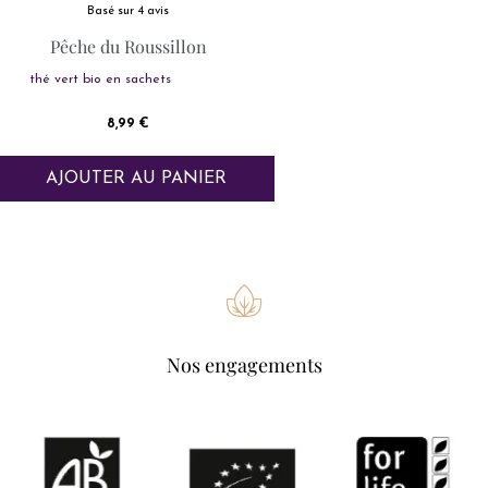
Basé sur 4 avis
Pêche du Roussillon
thé vert bio en sachets
Prix
8,99 €
AJOUTER AU PANIER
Nos engagements