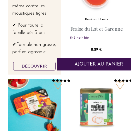
même contre les
moustiques tigres
Basé sur 13 avis
✔ Pour toute la
Fraise du Lot et Garonne
famille dès 3 ans
thé noir bio
✔Formule non grasse,
Prix
11,29 €
parfum agréable
AJOUTER AU PANIER
DÉCOUVRIR