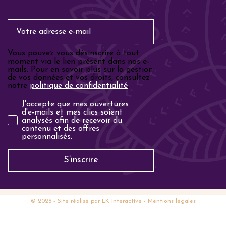
Email
Vous pouvez vous désinscrire à tout
moment via le lien présent dans nos e-
mails. Pour en savoir plus sur la gestion
de vos données et vos droits, consultez
notre
politique de confidentialité
.
Analyse email
J'accepte que mes ouvertures
d'e-mails et mes clics soient
analysés afin de recevoir du
contenu et des offres
personnalisés.
S’inscrire
© 2026
- Site réalisé par
LK Interactive
-
Mentions légales