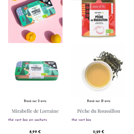
Basé sur 2 avis
Basé sur 21 avis
Mirabelle de Lorraine
Pêche du Roussillon
thé vert bio en sachets
thé vert bio
Prix
Prix
8,99 €
11,29 €