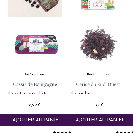
Basé sur 2 avis
Basé sur 11 avis
Cassis de Bourgogne
Cerise du Sud-Ouest
thé vert bio en sachets
thé noir bio
Prix
Prix
8,99 €
11,29 €
AJOUTER AU PANIER
AJOUTER AU PANIER