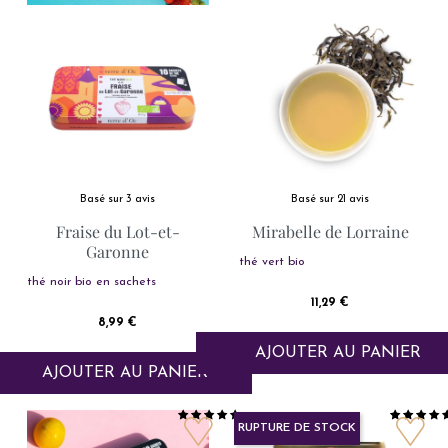
Basé sur 3 avis
Basé sur 21 avis
Fraise du Lot-et-
Mirabelle de Lorraine
Garonne
thé vert bio
thé noir bio en sachets
Prix
11,29 €
Prix
8,99 €
AJOUTER AU PANIER
AJOUTER AU PANIER
RUPTURE DE STOCK