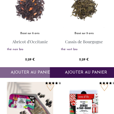
Basé sur 6 avis
Basé sur 9 avis
Abricot d'Occitanie
Cassis de Bourgogne
thé noir bio
thé vert bio
Prix
Prix
11,29 €
11,29 €
AJOUTER AU PANIER
AJOUTER AU PANIER