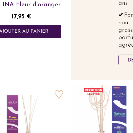
ans
INA Fleur d'oranger
✔For
Prix
17,95 €
non
grass
AJOUTER AU PANIER
parf
agré
D