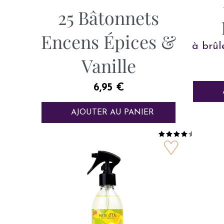
25 Bâtonnets
Encens Épices &
à brûl
Vanille
Prix
6,95 €
AJOUTER AU PANIER