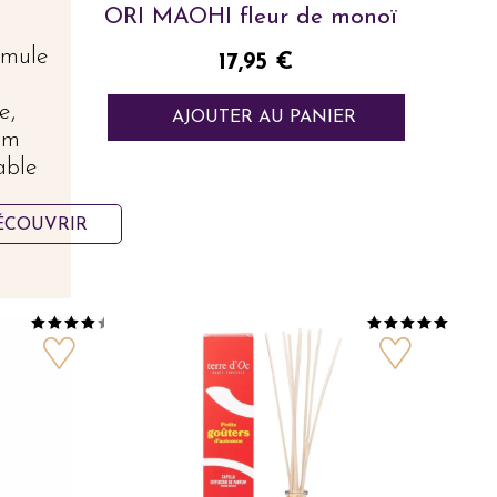
ORI MAOHI fleur de monoï
mule
Prix
17,95 €
e,
AJOUTER AU PANIER
um
able
ÉCOUVRIR