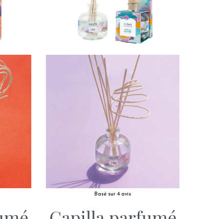
Basé sur 4 avis
fumé
Capilla parfumé