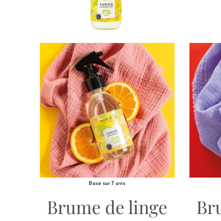
Basé sur 7 avis
Brume de linge
Br