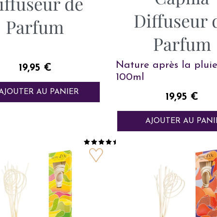
iffuseur de
Diffuseur 
Parfum
Parfum
Nature après la plui
Prix
19,95 €
100ml
AJOUTER AU PANIER
Prix
19,95 €
AJOUTER AU PANI