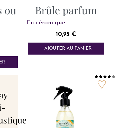
s ou
Brûle parfum
En céramique
Prix
10,95 €
AJOUTER AU PANIER
ER
ay
i-
stique