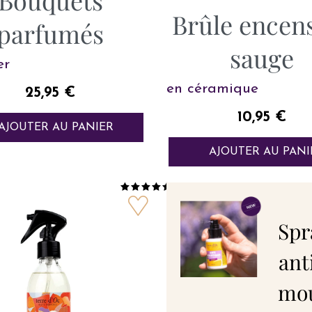
Brûle encen
parfumés
sauge
er
en céramique
Prix
25,95 €
Prix
10,95 €
AJOUTER AU PANIER
AJOUTER AU PANI
Spr
ant
mou