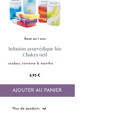
Basé sur 1 avis
Infusion ayurvédique bio
Chakra oeil
rooibos, verveine & menthe
Prix
6,95 €
AJOUTER AU PANIER
expand_more
Plus de produits