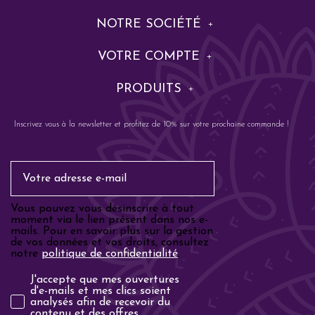
NOTRE SOCIÉTÉ
VOTRE COMPTE
PRODUITS
Inscrivez vous à la newsletter et profitez de 10% sur votre prochaine commande !
Email
Vous pouvez vous désinscrire à tout
moment via le lien présent dans nos e-
mails. Pour en savoir plus sur la gestion
de vos données et vos droits, consultez
notre
politique de confidentialité
.
Analyse email
J'accepte que mes ouvertures
d'e-mails et mes clics soient
analysés afin de recevoir du
contenu et des offres