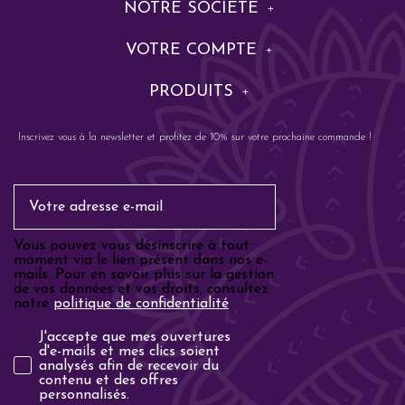
NOTRE SOCIÉTÉ
VOTRE COMPTE
PRODUITS
Inscrivez vous à la newsletter et profitez de 10% sur votre prochaine commande !
Email
Vous pouvez vous désinscrire à tout
moment via le lien présent dans nos e-
mails. Pour en savoir plus sur la gestion
de vos données et vos droits, consultez
notre
politique de confidentialité
.
Analyse email
J'accepte que mes ouvertures
d'e-mails et mes clics soient
analysés afin de recevoir du
contenu et des offres
personnalisés.