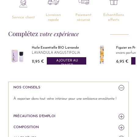
Livraison
Paiement
Échantillons
Service client
rapide
sécurisé
offerts
Complétez
votre expérience
ssentielle BIO Lavande
Figuier en Provence
DULA ANGUSTIFOLIA
encens parfumé
AJOUTER AU
AJOUTER AU
€
6,95 €
Prix
PANIER
PANIER
NOS CONSEILS
À vaporiser dans tout votre intérieur pour une ambiance envoûtante !
PRÉCAUTIONS D'EMPLOI
COMPOSITION