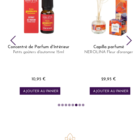
centré de Parfum d'Intérieur
Capilla parfumé
Ence
etits goûters d'automne 15ml
NEROLINA Fleur d'oranger
10,95 €
29,95 €
Prix
Prix
AJOUTER AU PANIER
AJOUTER AU PANIER