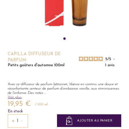
CAPILLA DIFFUSEUR DE
5
/
5
-
PARFUM
1
avis
Petits goûters d'automne 100ml
Avec ce diffuseur de parfum bâtonnet, libérez en continu une douce et
réconfortante senteur de parfum d’ambiance vanille, aux réminiscences
de l’enfance. Des notes
...
Voir plus
19,95 €
/ 100 ml
En stock
+
−
AJOUTER AU PANIER