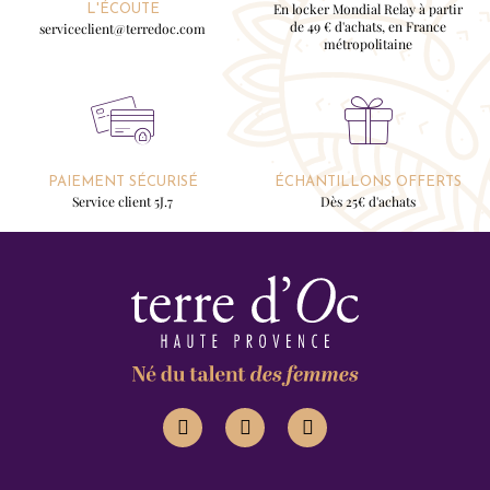
En locker Mondial Relay à partir
L'ÉCOUTE
de 49 € d'achats, en France
serviceclient@terredoc.com
métropolitaine
PAIEMENT SÉCURISÉ
ÉCHANTILLONS OFFERTS
Service client 5J.7
Dès 25€ d'achats