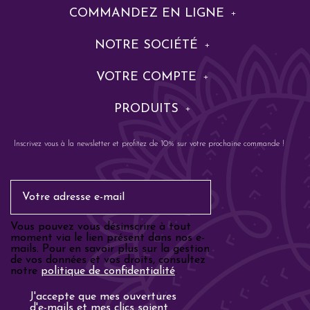
COMMANDEZ EN LIGNE
NOTRE SOCIÉTÉ
VOTRE COMPTE
PRODUITS
Inscrivez vous à la newsletter et profitez de 10% sur votre prochaine commande !
Email
Vous pouvez vous désinscrire à tout
moment via le lien présent dans nos e-
mails. Pour en savoir plus sur la gestion
de vos données et vos droits, consultez
notre
politique de confidentialité
.
Analyse email
J'accepte que mes ouvertures
d'e-mails et mes clics soient