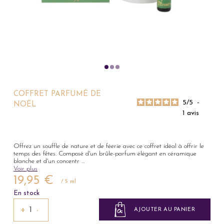
COFFRET PARFUMÉ DE
5
/
5
-
NOËL
1
avis
Offrez un souffle de nature et de féerie avec ce coffret idéal à offrir le
temps des fêtes. Composé d'un brûle-parfum élégant en céramique
blanche et d'un concentr
...
Voir plus
19,95 €
/ 5 ml
En stock
+
−
AJOUTER AU PANIER