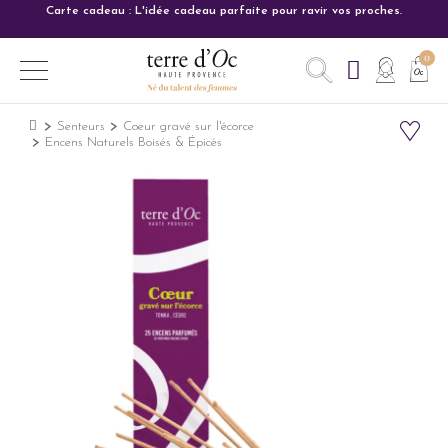
Carte cadeau : L'idée cadeau parfaite pour ravir vos proches.
Senteurs
Coeur gravé sur l'écorce
Encens Naturels Boisés & Épicés