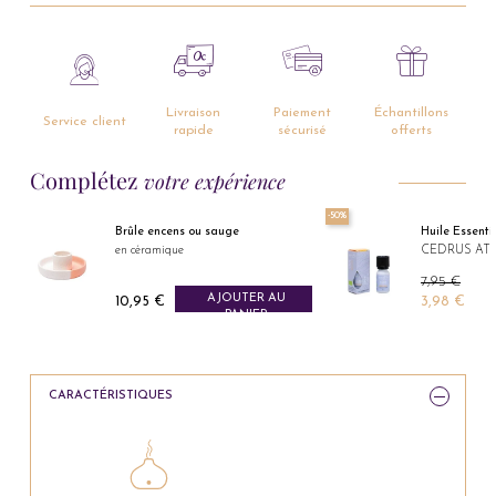
Livraison
Paiement
Échantillons
Service client
rapide
sécurisé
offerts
Complétez
votre expérience
-50%
Brûle encens ou sauge
Huile Essenti
en céramique
CEDRUS ATL
Prix de bas
7,95 €
AJOUTER AU
Prix
10,95 €
3,98 €
Prix
PANIER
CARACTÉRISTIQUES