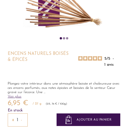
ENCENS NATURELS BOISÉS
5
/
5
-
& ÉPICÉS
1
avis
Plongez votre intérieur dans une atmosphère boisée et chaleureuse avec
ces encens parfumés, aux notes épicées et boisées de la senteur Cœur
gravé sur l’écorce. Une
...
Voir plus
6,95 €
/ 27 g
(25, 74 € / 100g)
En stock
+
−
AJOUTER AU PANIER