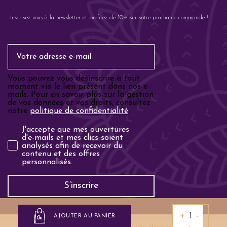
Inscrivez vous à la newsletter et profitez de 10% sur votre prochaine commande !
Email
Vous pouvez vous désinscrire à tout
moment via le lien présent dans nos e-
mails. Pour en savoir plus sur la gestion
de vos données et vos droits, consultez
notre
politique de confidentialité
.
Analyse email
J'accepte que mes ouvertures
d'e-mails et mes clics soient
analysés afin de recevoir du
contenu et des offres
personnalisés.
S’inscrire
+
−
AJOUTER AU PANIER
© 2026
- Site réalisé par
LK Interactive
-
Mentions légales