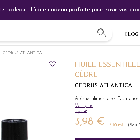
te cadeau : L'idée cadeau parfaite pour ravir vos proc
BLOG
re - CEDRUS ATLANTICA​
HUILE ESSENTIELL
CÈDRE
CEDRUS ATLANTICA​
Arôme alimentaire. Distillat
Voir plus
7,95 €
3,98 €
/ 10 ml
(Soit