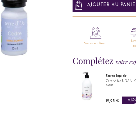
AJOUTER AU PANIE
Li
Service client
r
Complétez
votre ex
ranger
Savon liquide
bio
Certifié bio UDANI Coton thé
blanc
AJOUTER AU
AJOUTER AU
Prix
19,95 €
PANIER
PANIER