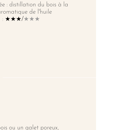
ée : distillation du bois à la
romatique de l'huile
a :
★★★/
★★★
bois ou un galet poreux,