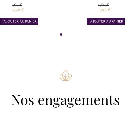
Prix de base
Prix
Prix de base
Prix
8,95 €
11,95 €
4,48 €
5,98 €
AJOUTER AU PANIER
AJOUTER AU PANIER
Nos engagements