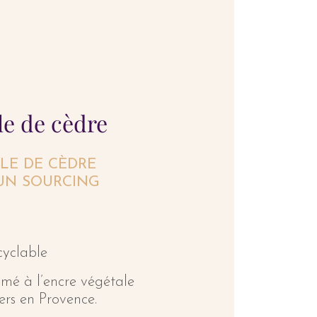
lle de cèdre
LLE DE CÈDRE
’UN SOURCING
cyclable
imé à l’encre végétale
ers en Provence.