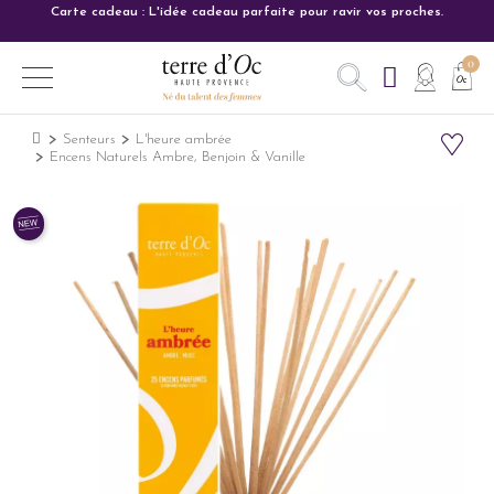
Carte cadeau : L'idée cadeau parfaite pour ravir vos proches.
Senteurs
L'heure ambrée
Encens Naturels Ambre, Benjoin & Vanille