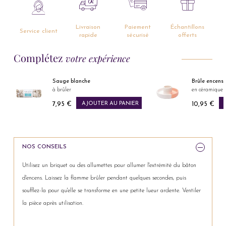
Livraison
Paiement
Échantillons
Service client
rapide
sécurisé
offerts
Complétez
votre expérience
Sauge blanche
Brûle encens
à brûler
en céramique
7,95 €
AJOUTER AU PANIER
10,95 €
Prix
Prix
NOS CONSEILS
Utilisez un briquet ou des allumettes pour allumer l'extrémité du bâton
d'encens. Laissez la flamme brûler pendant quelques secondes, puis
soufflez-la pour qu'elle se transforme en une petite lueur ardente. Ventiler
la pièce après utilisation.