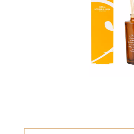
Brume d'oreiller
Vanil
Huile essentielle de chanvre bio
rooib
AJOUTER AU
Prix
P
13,99 €
12,4
PANIER