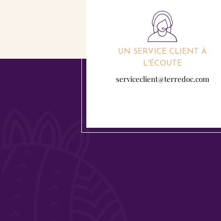
UN SERVICE CLIENT À
L'ÉCOUTE
serviceclient@terredoc.com