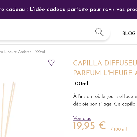
te cadeau : L'idée cadeau parfaite pour ravir vos proc
BLOG
fum L'heure Ambrée - 100ml
CAPILLA DIFFUSE
PARFUM L'HEURE
100ml
À l'instant où le jour s'efface
déploie son sillage. Ce capill
...
Voir plus
19,95 €
/ 100 ml