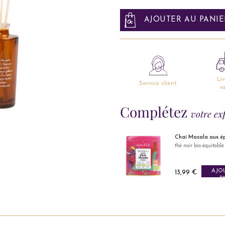
AJOUTER AU PANIE
Li
Service client
r
Complétez
votre ex
le
Chaï Masala aux épices
os bio Équitable
thé noir bio équitable FFL
AJOUTER AU
AJOUTER AU
rix
Prix
9 €
13,99 €
PANIER
PANIER