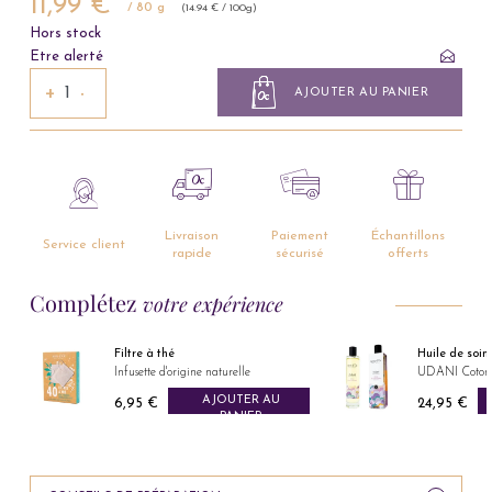
11,99 €
/ 80 g
(14.94 € / 100g)
Hors stock
Etre alerté
+
−
AJOUTER AU PANIER
Livraison
Paiement
Échantillons
Service client
rapide
sécurisé
offerts
Complétez
votre expérience
Filtre à thé
Huile de soin
Infusette d'origine naturelle
UDANI Coton 
AJOUTER AU
6,95 €
24,95 €
Prix
Prix
PANIER