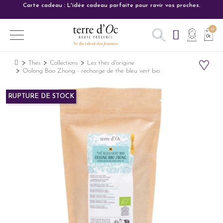
Carte cadeau : L'idée cadeau parfaite pour ravir vos proches.
Thés
Collections
Les thés d'origine
Oolong Bao Zhong - recharge de thé bleu vert bio
RUPTURE DE STOCK