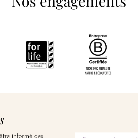
Nos engagements
s
 être informé des