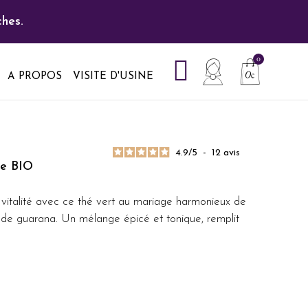
hes.
A PROPOS
VISITE D'USINE
4.9
/
5
-
12
avis
le BIO
e vitalité avec ce thé vert au mariage harmonieux de
de guarana. Un mélange épicé et tonique, remplit