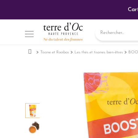
Car
Tisane et Rooibos
Les thés et tisanes bien-êtres
BOOST