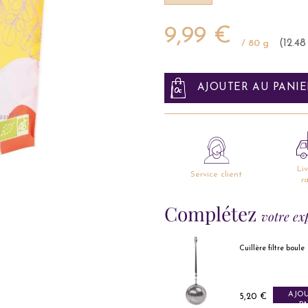
9,99 €
/ 80 g
(12.48
AJOUTER AU PANIE
Li
Service client
r
Complétez
votre ex
Cuillère filtre boule
Sencha Matcha
thé vert bio
AJOUTER AU
AJO
Prix
Prix
5,20 €
13,49 €
PANIER
P