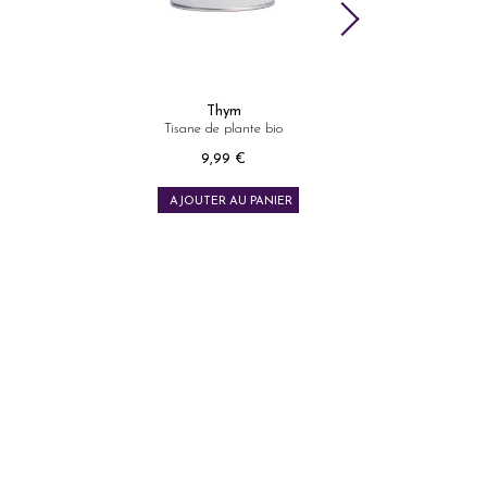
Basé sur 3 avis
Coffret chanvre BIO
32 sachets
tisa
Prix
24,99 €
AJOUTER AU PANIER