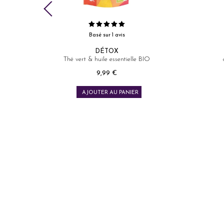
Basé sur 5 avis
Fraîcheur Cosmique
O
chanvre & menthe BIO
Thé 
Prix
8,99 €
AJOUTER AU PANIER