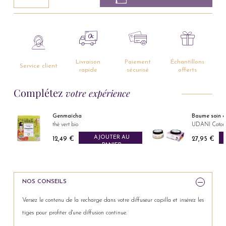
Livraison
Paiement
Échantillons
Service client
rapide
sécurisé
offerts
Complétez
votre expérience
Genmaïcha
Baume soin c
thé vert bio
UDANI Coton 
AJOUTER AU
12,49 €
27,95 €
Prix
Prix
PANIER
NOS CONSEILS
Versez le contenu de la recharge dans votre diffuseur capilla et insérez les
tiges pour profiter d'une diffusion continue.