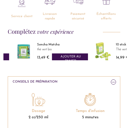
Livraison
Paiement
Échantillons
Service client
rapide
sécurisé
offerts
Complétez
votre expérience
Sencha Matcha
10 sticks
thé vert bio
Thé vert Matc
AJOUTER AU
13,49 €
14,99 €
Prix
Prix
PANIER
CONSEILS DE PRÉPARATION
Dosage
Temps d'infusion
2 cc/250 ml
5 minutes