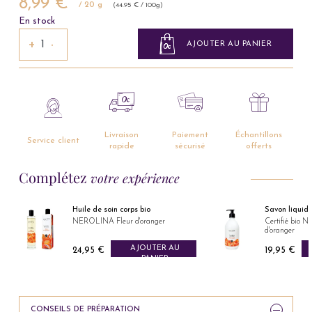
8,99 €
/ 20 g
(44.95 € / 100g)
En stock
+
−
AJOUTER AU PANIER
Livraison
Paiement
Échantillons
Service client
rapide
sécurisé
offerts
Complétez
votre expérience
Huile de soin corps bio
Savon liquid
NEROLINA Fleur d'oranger
Certifié bio 
d'oranger
AJOUTER AU
24,95 €
19,95 €
Prix
Prix
PANIER
CONSEILS DE PRÉPARATION