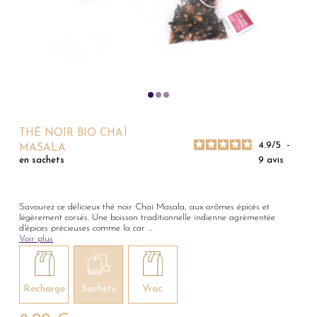
THÉ NOIR BIO CHAÏ
4.9
/
5
-
MASALA
9
avis
en sachets
Savourez ce délicieux thé noir Chai Masala, aux arômes épicés et
légèrement corsés. Une boisson traditionnelle indienne agrémentée
d'épices précieuses comme la car
...
Voir plus
Recharge
Sachets
Vrac