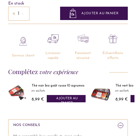
En stock
+
−
AJOUTER AU PANIER
Livraison
Paiement
Échantillons
Service client
rapide
sécurisé
offerts
Complétez
votre expérience
Thé noir bio goût russe 10 agrumes
Thé vert bio 
en sachets
en sachets
AJOUTER AU
8,99 €
8,99 €
Prix
Prix
PANIER
NOS CONSEILS