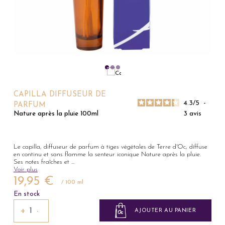
CAPILLA DIFFUSEUR DE
4.3
/
5
-
PARFUM
3
avis
Nature après la pluie 100ml
Le capilla, diffuseur de parfum à tiges végétales de Terre d'Oc, diffuse
en continu et sans flamme la senteur iconique Nature après la pluie.
Ses notes fraîches et
...
Voir plus
19,95 €
/ 100 ml
En stock
+
−
AJOUTER AU PANIER