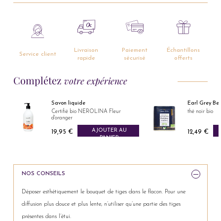
Livraison
Paiement
Échantillons
Service client
rapide
sécurisé
offerts
Complétez
votre expérience
Savon liquide
Earl Grey Be
Certifié bio NEROLINA Fleur
thé noir bio
d'oranger
AJOUTER AU
19,95 €
12,49 €
Prix
Prix
PANIER
NOS CONSEILS
Déposer esthétiquement le bouquet de tiges dans le flacon. Pour une
diffusion plus douce et plus lente, n’utiliser qu’une partie des tiges
présentes dans l’étui.