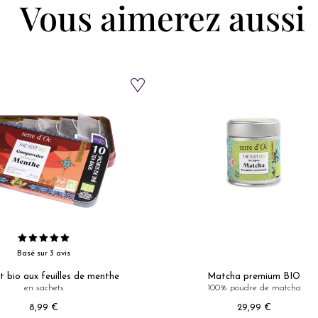
Vous aimerez aussi
Basé sur 3 avis
t bio aux feuilles de menthe
Matcha premium BIO
en sachets
100% poudre de matcha
Prix
Prix
8,99 €
29,99 €