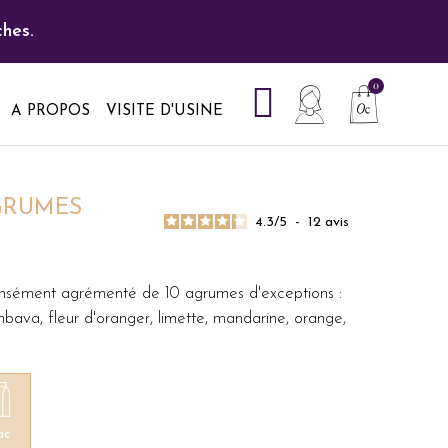
hes.
A PROPOS
VISITE D'USINE
GRUMES
4.3
/
5
-
12
avis
ntensément agrémenté de 10 agrumes d'exceptions :
bava, fleur d'oranger, limette, mandarine, orange,
ac