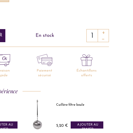
+
R
En stock
−
vraison
Paiement
Échantillons
apide
sécurisé
offerts
périence
h
Cuillère filtre boule
UTER AU
AJOUTER AU
Prix
5,20 €
ANIER
PANIER