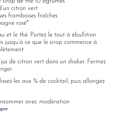
de sirop de thé 10 agrumes
d’un citron vert
es framboises fraîches
agne rosé*
 et le thé. Portez le tout à ébullition.
es jusqu’à ce que le sirop commence à
mplètement.
e jus de citron vert dans un shaker. Fermez
nger.
issez-les aux ¾ de cocktail, puis allongez
 consommer avec modération.
igne