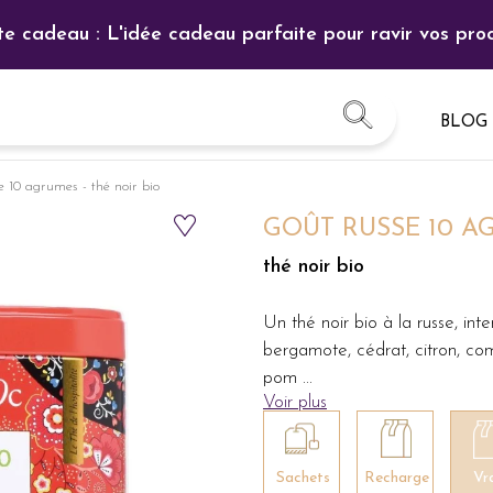
te cadeau : L'idée cadeau parfaite pour ravir vos proc
BLOG
e 10 agrumes - thé noir bio
GOÛT RUSSE 10 A
thé noir bio
Un thé noir bio à la russe, i
bergamote, cédrat, citron, com
pom
...
Voir plus
Sachets
Recharge
Vr