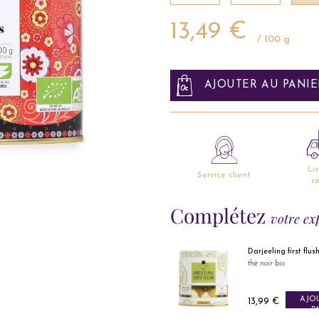
13,49 €
/ 100 g
AJOUTER AU PANIE
Li
Service client
r
Complétez
votre ex
Darjeeling first flus
thé noir bio
AJO
Prix
13,99 €
P