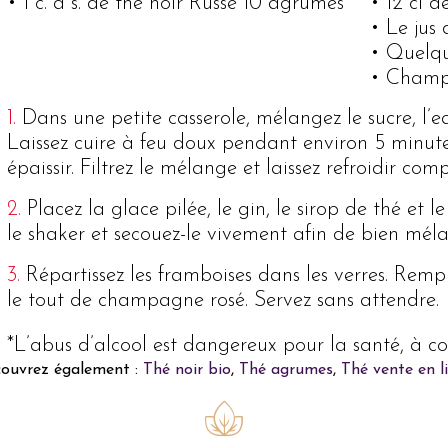
• 1 c. à s. de thé noir Russe 10 agrumes
• 12 cl 
• Le jus 
• Quelqu
• Champ
1.
Dans une petite casserole, mélangez le sucre, l’eau
Laissez cuire à feu doux pendant environ 5 minut
épaissir. Filtrez le mélange et laissez refroidir co
2.
Placez la glace pilée, le gin, le sirop de thé et l
le shaker et secouez-le vivement afin de bien méla
3.
Répartissez les framboises dans les verres. Rempl
le tout de champagne rosé. Servez sans attendre.
*L’abus d’alcool est dangereux pour la santé, à
ouvrez également :
Thé noir bio
,
Thé agrumes
,
Thé vente en l