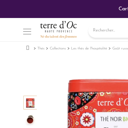
Car
Thés
Collections
Les thés de l'hospitalité
Goût russ