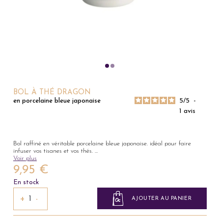
BOL À THÉ DRAGON
5
/
5
-
en porcelaine bleue japonaise
1
avis
Bol raffiné en véritable porcelaine bleue japonaise. idéal pour faire
infuser vos tisanes et vos thés.
...
Voir plus
9,95 €
En stock
+
−
AJOUTER AU PANIER