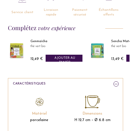
Livraison
Paiement
Échantillons
Service client
rapide
sécurisé
offerts
Complétez
votre expérience
Genmaïcha
Sencha Matcha
thé vert bio
thé vert bio
AJOUTER AU
AJOUTER AU
12,49 €
13,49 €
Prix
Prix
PANIER
PANIER
CARACTÉRISTIQUES
Matériel
Dimensions
porcelaine
H 12.7 cm – Ø 6.8 cm