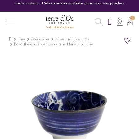
Carte cadeau : L'idée cadeau parfaite pour ravir vos proches.
Thés
Accessoires
Tasses, mugs et bols
Bol à thé carpe - en porcelaine bleue japonaise