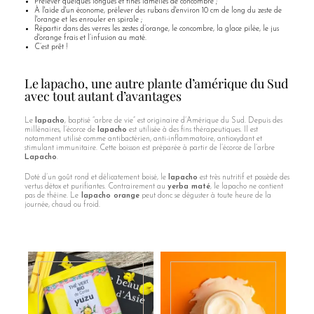
Prélever quelques longues et fines lamelles de concombre ;
À l'aide d'un économe, prélever des rubans d'environ 10 cm de long du zeste de
l'orange et les enrouler en spirale ;
Répartir dans des verres les zestes d’orange, le concombre, la glace pilée, le jus
d'orange frais et l’infusion au maté.
C’est prêt !
Le lapacho, une autre plante d’amérique du Sud
avec tout autant d’avantages
Le
lapacho
, baptisé “arbre de vie” est originaire d’Amérique du Sud. Depuis des
millénaires, l’écorce de
lapacho
est utilisée à des fins thérapeutiques. Il est
notamment utilisé comme antibactérien, anti-inflammatoire, antioxydant et
stimulant immunitaire. Cette boisson est préparée à partir de l’écorce de l’arbre
Lapacho
.
Doté d’un goût rond et délicatement boisé, le
lapacho
est très nutritif et possède des
vertus détox et purifiantes. Contrairement au
yerba maté
, le lapacho ne contient
pas de théine. Le
lapacho orange
peut donc se déguster à toute heure de la
journée, chaud ou froid.