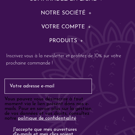
NOTRE SOCIÉTÉ
VOTRE COMPTE
PRODUITS
Inscrivez vous à la newsletter et profitez de 10% sur votre
prochaine commande !
Email
Vous pouvez vous désinscrire à tout
moment via le lien présent dans nos e-
mails. Pour en savoir plus sur la gestion
de vos données et vos droits, consultez
notre
politique de confidentialité
.
Analyse email
J'accepte que mes ouvertures
d'e-mails et mes clics soient