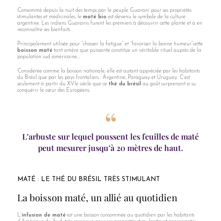
Consommé depuis la nuit des temps par le peuple Guarani pour ses propriétés
stimulantes et médicinales, le
maté bio
est devenu le symbole de la culture
argentine. Les indiens Guaranis furent les premiers à découvrir cette plante et à en
reconnaître ses bienfaits.
Principalement utilisée pour “chasser la fatigue” et “favoriser la bonne humeur”cette
boisson maté
tant amère que puissante constitue un véritable rituel auprès de la
population sud américaine...
Considérée comme la boisson nationale, elle est autant appréciée par les habitants
du Brésil que par les pays frontaliers : Argentine, Paraguay et Uruguay. C’est
seulement à partir du XVIe siècle que ce
thé du brésil
au goût surprenant a su
conquérir le cœur des Européens.
L’arbuste sur lequel poussent les feuilles de maté
peut mesurer jusqu’à 20 mètres de haut.
MATÉ : LE THÉ DU BRÉSIL TRÈS STIMULANT
La boisson maté, un allié au quotidien
L’
infusion de maté
est une boisson consommée au quotidien par les habitants