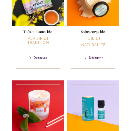
Thés et tisanes bio
Soins corps bio
PLAISIR ET
JOIE ET
TRADITION
NATURALITÉ
Découvrir
Découvrir