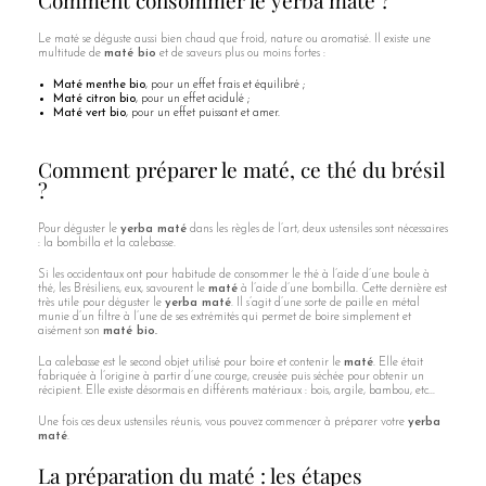
Comment consommer le yerba maté ?
Le maté se déguste aussi bien chaud que froid, nature ou aromatisé. Il existe une
multitude de
maté bio
et de saveurs plus ou moins fortes :
Maté menthe bio
, pour un effet frais et équilibré ;
Maté citron bio
, pour un effet acidulé ;
Maté vert bio
, pour un effet puissant et amer.
Comment préparer le maté, ce thé du brésil
?
Pour déguster le
yerba maté
dans les règles de l’art, deux ustensiles sont nécessaires
: la bombilla et la calebasse.
Si les occidentaux ont pour habitude de consommer le thé à l’aide d’une boule à
thé, les Brésiliens, eux, savourent le
maté
à l’aide d’une bombilla. Cette dernière est
très utile pour déguster le
yerba maté
. Il s’agit d’une sorte de paille en métal
munie d’un filtre à l’une de ses extrémités qui permet de boire simplement et
aisément son
maté bio.
La calebasse est le second objet utilisé pour boire et contenir le
maté
. Elle était
fabriquée à l’origine à partir d’une courge, creusée puis séchée pour obtenir un
récipient. Elle existe désormais en différents matériaux : bois, argile, bambou, etc...
Une fois ces deux ustensiles réunis, vous pouvez commencer à préparer votre
yerba
maté
.
La préparation du maté : les étapes