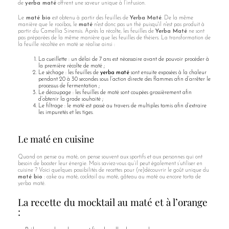
de
yerba maté
offrent une saveur unique à l’infusion.
Le
maté bio
est obtenu à partir des feuilles de
Yerba Maté
. De la même
manière que le rooibos, le
maté
n'est donc pas un thé puisqu'il n'est pas produit à
partir du Camellia Sinensis. Après la récolte, les feuilles de
Yerba Maté
ne sont
pas préparées de la même manière que les feuilles de théiers. La transformation de
la feuille récoltée en maté se réalise ainsi :
La cueillette : un délai de 7 ans est nécessaire avant de pouvoir procéder à
la première récolte de maté ;
Le séchage : les feuilles de
yerba maté
sont ensuite exposées à la chaleur
pendant 20 à 30 secondes sous l’action directe des flammes afin d’arrêter le
processus de fermentation ;
Le découpage : les feuilles de maté sont coupées grossièrement afin
d’obtenir la grade souhaité ;
Le filtrage : le maté est passé au travers de multiples tamis afin d’extraire
les impuretés et les tiges.
Le maté en cuisine
Quand on pense au maté, on pense souvent aux sportifs et aux personnes qui ont
besoin de booster leur énergie. Mais saviez-vous qu’il peut également s’utiliser en
cuisine ? Voici quelques possibilités de recettes pour (re)découvrir le goût unique du
maté bio
: cake au maté, cocktail au maté, gâteau au maté ou encore torta de
yerba maté.
La recette du mocktail au maté et à l’orange
: