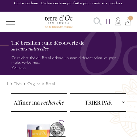
Carte cadeau : L'idée cadeau parfaite pour ravir vos proches.
Thé brésilien : une découverte de
saveurs naturelles
Ce célèbre thé du Brésil arbore un nom différent selon les pays :
maté, yerba ma
...
Voir plus
Thés
Origine
Brésil
Affiner ma
recherche
TRIER PAR
expand_more
expand_more