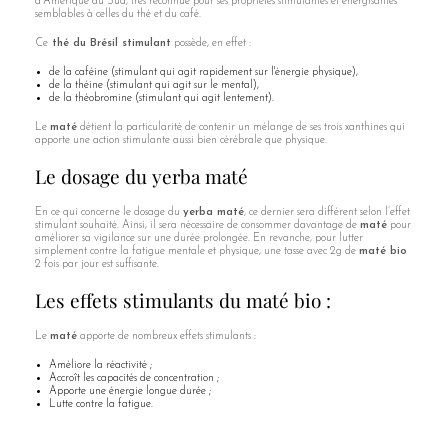
d’Amérique du Sud, très reconnue pour ses propriétés stimulantes et énergisantes
semblables à celles du thé et du café.
Ce
thé du Brésil stimulant
possède, en effet :
de la caféine (stimulant qui agit rapidement sur l'énergie physique),
de la théine (stimulant qui agit sur le mental),
de la théobromine (stimulant qui agit lentement).
Le
maté
détient la particularité de contenir un mélange de ses trois xanthines qui
apporte une action stimulante aussi bien cérébrale que physique.
Le dosage du yerba maté
En ce qui concerne le dosage du
yerba maté
, ce dernier sera différent selon l’effet
stimulant souhaité. Ainsi, il sera nécessaire de consommer davantage de
maté
pour
améliorer sa vigilance sur une durée prolongée. En revanche, pour lutter
simplement contre la fatigue mentale et physique, une tasse avec 2g de
maté bio
2 fois par jour est suffisante.
Les effets stimulants du maté bio :
Le
maté
apporte de nombreux effets stimulants :
Améliore la réactivité ;
Accroît les capacités de concentration ;
Apporte une énergie longue durée ;
Lutte contre la fatigue.