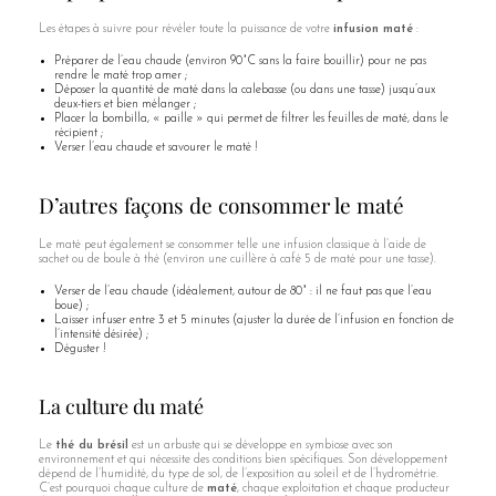
Les étapes à suivre pour révéler toute la puissance de votre
infusion maté
:
Préparer de l’eau chaude (environ 90°C sans la faire bouillir) pour ne pas
rendre le maté trop amer ;
Déposer la quantité de maté dans la calebasse (ou dans une tasse) jusqu’aux
deux-tiers et bien mélanger ;
Placer la bombilla, « paille » qui permet de filtrer les feuilles de maté, dans le
récipient ;
Verser l’eau chaude et savourer le maté !
D’autres façons de consommer le maté
Le maté peut également se consommer telle une infusion classique à l’aide de
sachet ou de boule à thé (environ une cuillère à café 5 de maté pour une tasse).
Verser de l’eau chaude (idéalement, autour de 80° : il ne faut pas que l’eau
boue) ;
Laisser infuser entre 3 et 5 minutes (ajuster la durée de l’infusion en fonction de
l’intensité désirée) ;
Déguster !
La culture du maté
Le
thé du brésil
est un arbuste qui se développe en symbiose avec son
environnement et qui nécessite des conditions bien spécifiques. Son développement
dépend de l’humidité, du type de sol, de l’exposition au soleil et de l’hydrométrie.
C’est pourquoi chaque culture de
maté
, chaque exploitation et chaque producteur