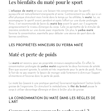
Les bienfaits du maté pour le sport
L’
infusion de maté
est aussi une boisson très consommée par les sportifs
puisqu’elle est naturellement énergisante et saine. Contrairement au café, qui a un
effet physique stimulant mais limité dans le temps sur les athlètes, le
maté
, lui, va
accompagner le sportif avant, pendant et après l’effort sur une durée prolongée.
Ainsi, il est recommandé de boire du
maté bio
avant le sport, car il augmente
progressivement le niveau d’énergie du corps. Cela va permettre de le stimuler de
manière constante sur une durée assez importante. De plus, le
yerba maté
favorise la concentration, essentielle pour débuter une séance de sport dans de
bonnes conditions.
LES PROPRIÉTÉS MINCEURS DU YERBA MATÉ
Maté et perte de poids
Le
maté
est reconnu pour ses propriétés minceurs exceptionnelles. En effet, la
consommation prolongée de
yerba maté
augmente les deux hormones de satiété.
Bien que souvent ignorée, la satiété est très importante pour la perte de poids. Ainsi,
le fait de ne pas ressentir le besoin de manger aide fortement à diminuer l'apport
alimentaire et favorise donc la perte de poids.
Le maté bio (associé à une pratique sportive) favoriserait également l’action brûle-
graisse de l’organisme. En stimulant le métabolisme, le
thé du brésil
pousse le
corps à utiliser davantage d'énergie et donc à brûler plus de graisse.
LA CONSOMMATION DU MATÉ DANS LES RÈGLES DE
L’ART