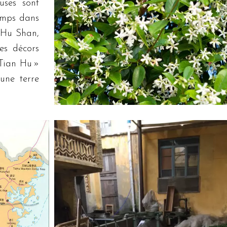
uses sont
temps dans
 Hu Shan,
s décors
Tian Hu »
 une terre