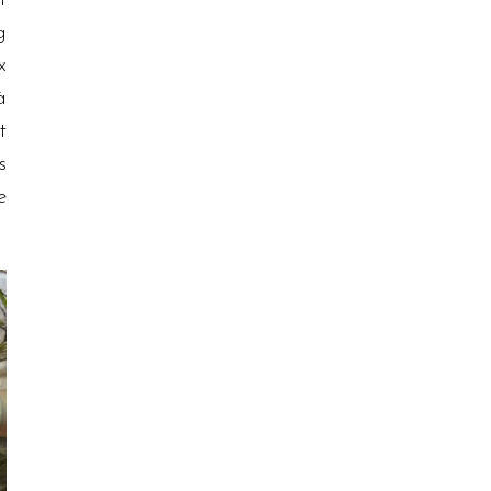
t
g
x
à
t
s
e