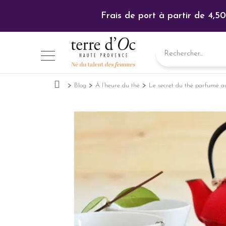
Car
Blog
À l’heure du thé
Le secret du thé parfumé 