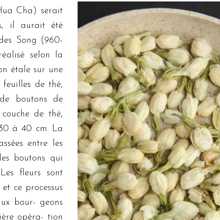
Hua Cha) serait
, il aurait été
 des Song (960-
éalisé selon la
on étale sur une
euilles de thé,
 de boutons de
 couche de thé,
 30 à 40 cm. La
ssées entre les
des boutons qui
Les fleurs sont
 et ce processus
aux bour- geons
ière opéra- tion