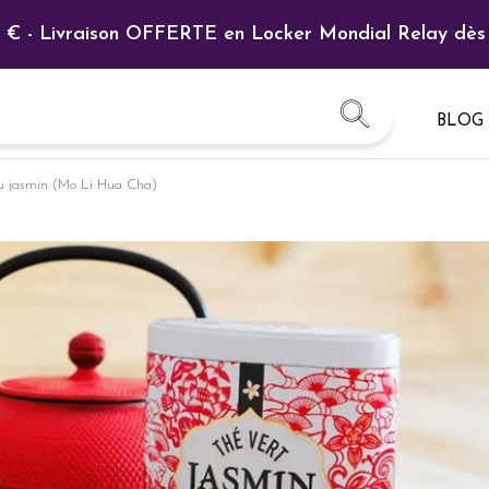
te cadeau : L'idée cadeau parfaite pour ravir vos proc
BLOG
au jasmin (Mo Li Hua Cha)