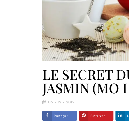
LE SECRET D
JASMIN (MO 
05 • 12 • 2019
Partager
Pinterest
L