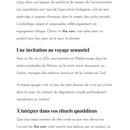
conçu dans une logique de qualité et de respect de l’environnement.
Les ingrédients sont issus de l’agriculture biologique, cultivés sans
pesticides ni engrais chimiques, dans le respect des cycles naturels.
L’emballage, soigné et responsable, reflète également cet
engagement éthique. Choisir ce
thé noir
, c’est opter pour un
produit sain, bon pour soi et pour la planète.
Une invitation au voyage sensoriel
Avec ce thé,
terre d’Oc
nous emmène en Méditerranée, dans les
jardins ensoleillés de Menton, où le citron mûrit doucement sur
l’arbre, imprégné des embruns marins et de la lumière du Sud…
À chaque gorgée, c’est un peu de cette douceur de vivre qui s’invite
dans la tasse. Un moment de dégustation simple, profondément
réconfortant et vivifiant.
À intégrer dans vos rituels quotidiens
Que vous soyez amateur de thés corsés ou que vous découvriez
l’univers du
thé noir
, cette recette vous séduira par sa rondeur, sa