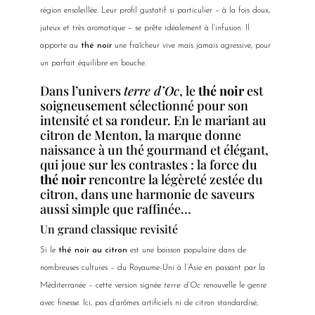
région ensoleillée. Leur profil gustatif si particulier – à la fois doux,
juteux et très aromatique – se prête idéalement à l’infusion. Il
apporte au
thé noir
une fraîcheur vive mais jamais agressive, pour
un parfait équilibre en bouche.
Dans l’univers
terre d’Oc
, le
thé noir
est
soigneusement sélectionné pour son
intensité et sa rondeur. En le mariant au
citron de Menton, la marque donne
naissance à un thé gourmand et élégant,
qui joue sur les contrastes : la force du
thé noir
rencontre la légèreté zestée du
citron, dans une harmonie de saveurs
aussi simple que raffinée…
Un grand classique revisité
Si le
thé noir au citron
est une boisson populaire dans de
nombreuses cultures – du Royaume-Uni à l’Asie en passant par la
Méditerranée – cette version signée
terre d’Oc
renouvelle le genre
avec finesse. Ici, pas d’arômes artificiels ni de citron standardisé,