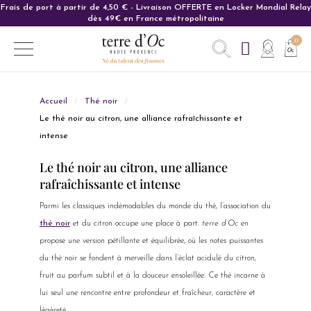
Frais de port à partir de 4,50 € - Livraison OFFERTE en Locker Mondial Relay
Carte cadeau : L'idée cadeau parfaite pour ravir vos proches.
dès 49€ en France métropolitaine
Accueil
Thé noir
Le thé noir au citron, une alliance rafraîchissante et
intense
Le thé noir au citron, une alliance
rafraîchissante et intense
Parmi les classiques indémodables du monde du thé, l’association du
thé noir
et du citron occupe une place à part.
terre d’Oc
en
propose une version pétillante et équilibrée, où les notes puissantes
du thé noir se fondent à merveille dans l’éclat acidulé du citron,
fruit au parfum subtil et à la douceur ensoleillée. Ce thé incarne à
lui seul une rencontre entre profondeur et fraîcheur, caractère et
légèreté…