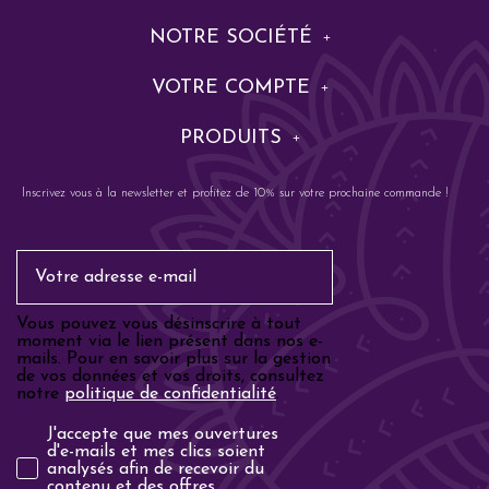
NOTRE SOCIÉTÉ
VOTRE COMPTE
PRODUITS
Inscrivez vous à la newsletter et profitez de 10% sur votre prochaine commande !
Email
Vous pouvez vous désinscrire à tout
moment via le lien présent dans nos e-
mails. Pour en savoir plus sur la gestion
de vos données et vos droits, consultez
notre
politique de confidentialité
.
Analyse email
J'accepte que mes ouvertures
d'e-mails et mes clics soient
analysés afin de recevoir du
contenu et des offres