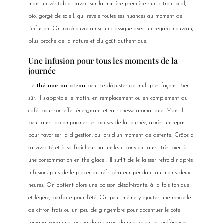
mais un véritable travail sur la matière première : un citron local,
bio, gorgé de soleil, qui révèle toutes ses nuances au moment de
l’infusion. On redécouvre ainsi un classique avec un regard nouveau,
plus proche de la nature et du goût authentique.
Une infusion pour tous les moments de la
journée
Le
thé noir au citron
peut se déguster de multiples façons. Bien
sûr, il s’apprécie le matin, en remplacement ou en complément du
café, pour son effet énergisant et sa richesse aromatique. Mais il
peut aussi accompagner les pauses de la journée, après un repas
pour favoriser la digestion, ou lors d’un moment de détente. Grâce à
sa vivacité et à sa fraîcheur naturelle, il convient aussi très bien à
une consommation en thé glacé ! Il suffit de le laisser refroidir après
infusion, puis de le placer au réfrigérateur pendant au moins deux
heures. On obtient alors une boisson désaltérante, à la fois tonique
et légère, parfaite pour l’été. On peut même y ajouter une rondelle
de citron frais ou un peu de gingembre pour accentuer le côté
tonique, voire une touche de sucre ou de miel selon les préférences.