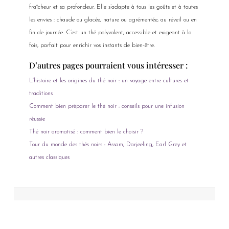
fraîcheur et sa profondeur. Elle s’adapte à tous les goûts et à toutes
les envies : chaude ou glacée, nature ou agrémentée, au réveil ou en
fin de journée. C’est un thé polyvalent, accessible et exigeant à la
fois, parfait pour enrichir vos instants de bien-être.
D’autres pages pourraient vous intéresser :
L’histoire et les origines du thé noir : un voyage entre cultures et
traditions
Comment bien préparer le thé noir : conseils pour une infusion
réussie
Thé noir aromatisé : comment bien le choisir ?
Tour du monde des thés noirs : Assam, Darjeeling, Earl Grey et
autres classiques