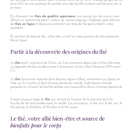
qui partagent notre passion pour la préservation de la Terre. Chaque gorgée de thé
terre d'Oc est une promesse de qualité, avec des feuilles entières cueillies avec soin à
la main.
En choisissant nos
thés de qualité supérieure
, vous prenez soin de vous en vous
offrant un moment de plaisir autour de saveurs exquises ! Explorez notre sélection
de
thés en ligne
et découvrez comment une tasse de thé peut embellir votre
quotidien…
En parlant de tasse de thé… allez jeter un œil sur notre gamme de jolis accessoires
thé en ligne !
Partir à la découverte des origines du thé
Le
thé
serait originaire de Chine, où il est consommé depuis des milliers d'années.
La légende attribue sa découverte à l'empereur chinois Shen Nong en 2737 avant
J.-C.
Le
thé
s'est ensuite répandu dans d'autres régions d'Asie, notamment au Japon, en
Inde, au Sri Lanka, et dans diverses parties du monde. Cette boisson chaude
préparée en infusant les feuilles séchées jouit aujourd'hui d'une immense popularité
!
Il existe plusieurs types de
thé
, qui varient en fonction de la manière dont les
feuilles de thé sont traitées après la récolte. Les principaux : le thé vert, le thé noir, le
thé oolong, le thé blanc, le thé bleu et le thé jaune.
Le thé, votre allié bien-être et source de
bienfaits pour le corps