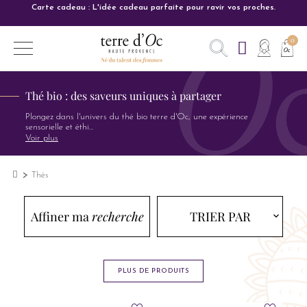
Carte cadeau : L'idée cadeau parfaite pour ravir vos proches.
Thé bio : des saveurs uniques à partager
Plongez dans l'univers du thé bio terre d'Oc, une expérience
sensorielle et éthi
...
Voir plus
Thés
Affiner ma
recherche
TRIER PAR
expand_more
expand_more
PLUS DE PRODUITS