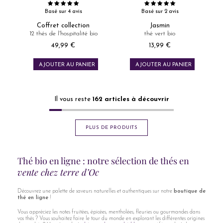
Basé sur 4 avis
Basé sur 2 avis
Coffret collection
Jasmin
12 thés de l'hospitalité bio
thé vert bio
49,99 €
13,99 €
Prix
Prix
AJOUTER AU PANIER
AJOUTER AU PANIER
Il vous reste
162
articles à découvrir
PLUS DE PRODUITS
Thé bio en ligne : notre sélection de thés en
vente chez terre d’Oc
Découvrez une palette de saveurs naturelles et authentiques sur notre
boutique de
thé en ligne
!
Vous appréciez les notes fruitées, épicées, mentholées, fleuries ou gourmandes dans
vos thés ? Vous souhaitez faire le tour du monde en explorant les différentes origines