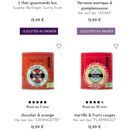
3 thés gourmands bio
Verveine exotique &
Suzette, Berlingot, Sunny frutti
pamplemousse
thé vert bio "ASAKI"
19,99 €
12,99 €
Prix
Prix
AJOUTER AU PANIER
AJOUTER AU PANIER
Basé sur 5 avis
Basé sur 20 avis
chocolat & orange
myrtille & fruits rouges
thé noir bio "ORANGETTE"
thé vert bio "FLAMINGO"
12,99 €
12,99 €
Prix
Prix