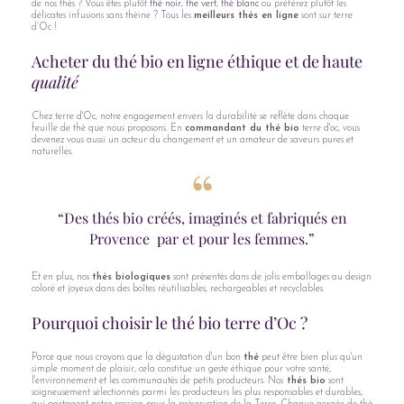
de nos thés ? Vous êtes plutôt
thé noir
,
the vert
,
thé blanc
ou préférez plutôt les
délicates infusions sans théine ? Tous les
meilleurs thés en ligne
sont sur terre
d’Oc !
Acheter du thé bio en ligne éthique et de haute
qualité
Chez terre d'Oc, notre engagement envers la durabilité se reflète dans chaque
feuille de thé que nous proposons. En
commandant du thé bio
terre d'oc, vous
devenez vous aussi un acteur du changement et un amateur de saveurs pures et
naturelles.
“Des thés bio créés, imaginés et fabriqués en
Provence par et pour les femmes.”
Et en plus, nos
thés biologiques
sont présentés dans de jolis emballages au design
coloré et joyeux dans des boîtes réutilisables, rechargeables et recyclables.
Pourquoi choisir le thé bio terre d’Oc ?
Parce que nous croyons que la dégustation d'un bon
thé
peut être bien plus qu'un
simple moment de plaisir, cela constitue un geste éthique pour votre santé,
l'environnement et les communautés de petits producteurs. Nos
thés bio
sont
soigneusement sélectionnés parmi les producteurs les plus responsables et durables,