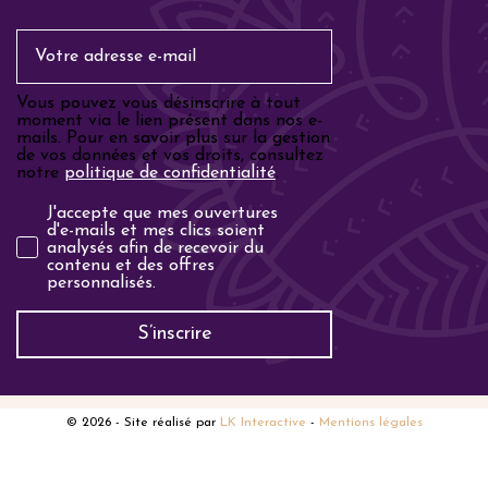
Email
Vous pouvez vous désinscrire à tout
moment via le lien présent dans nos e-
mails. Pour en savoir plus sur la gestion
de vos données et vos droits, consultez
notre
politique de confidentialité
.
Analyse email
J'accepte que mes ouvertures
d'e-mails et mes clics soient
analysés afin de recevoir du
contenu et des offres
personnalisés.
S’inscrire
© 2026
- Site réalisé par
LK Interactive
-
Mentions légales