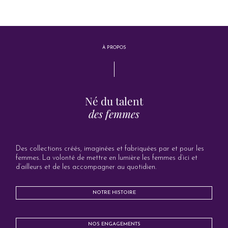
À PROPOS
Né du talent
des femmes
Des collections créés, imaginées et fabriquées par et pour les
femmes. La volonté de mettre en lumière les femmes d’ici et
d’ailleurs et de les accompagner au quotidien.
NOTRE HISTOIRE
NOS ENGAGEMENTS