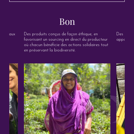
Bon
orité aux
Des produits conçus de façon éthique, en
Des gamme
100%
favorisant un sourcing en direct du producteur
apportent
où chacun bénéficie des actions solidaires tout
en préservant la biodiversité.