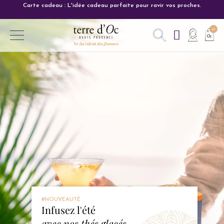
Carte cadeau : L'idée cadeau parfaite pour ravir vos proches.
#NOUVEAUTÉ
Infusez l'été
avec nos thés glacés