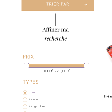
expand_more
TRIER PAR
Affiner ma
recherche
PRIX
0,00 € - 65,00 €
TYPES
Tous
Thé n
Cacao
Gingembre