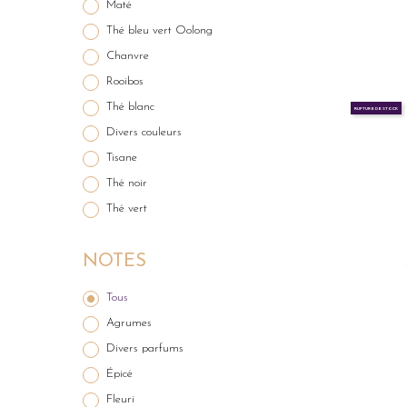
Maté
Thé bleu vert Oolong
Chanvre
Rooibos
Thé blanc
RUPTURE DE STOCK
Divers couleurs
Tisane
Thé noir
Thé vert
NOTES
Tous
Agrumes
Divers parfums
Épicé
Fleuri