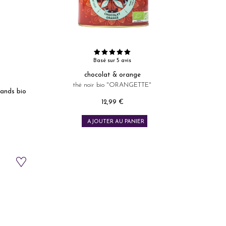
Basé sur 5 avis
chocolat & orange
thé noir bio "ORANGETTE"
mands bio
12,99 €
Prix
AJOUTER AU PANIER