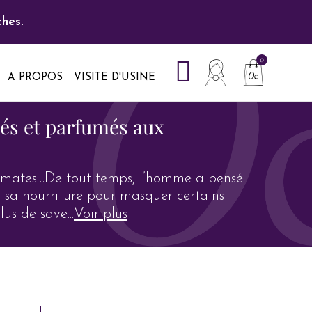
hes.
A PROPOS
VISITE D'USINE
és et parfumés aux
romates…De tout temps, l’homme a pensé
t sa nourriture pour masquer certains
lus de save
...
Voir plus