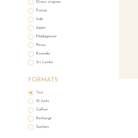
Divers origines
France
Inde
Japon
Madagascar
Pérou
Rwanda
Sri Lanka
FORMATS
Tous
10 sticks
Coffret
Recharge
Sachets