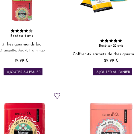
Basé sur 4 avis
3 thés gourmands bio
Basé sur 22 avis
Orangette, Asaki, Flamingo
Coffret 42 sachets de thés gour
19,99 €
29,99 €
Prix
Prix
AJOUTER AU PANIER
AJOUTER AU PANIER